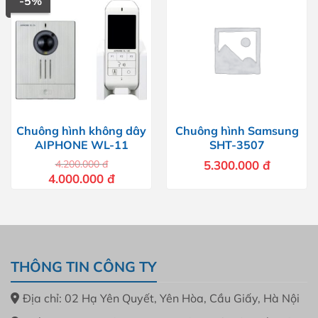
-5%
Chuông hình không dây
Chuông hình Samsung
AIPHONE WL-11
SHT-3507
4.200.000
đ
5.300.000
đ
Giá
Giá
4.000.000
đ
gốc
hiện
là:
tại
4.200.000 đ.
là:
4.000.000 đ.
THÔNG TIN CÔNG TY
Địa chỉ: 02 Hạ Yên Quyết, Yên Hòa, Cầu Giấy, Hà Nội