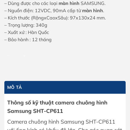
– Dùng được cho các loại
màn hình
SAMSUNG.
– Nguồn điện: 12VDC, 90mA cấp từ
màn hình
.
– Kích thước (RộngxCaoxSâu): 97x130x24 mm.
– Trọng lượng: 340g
– Xuất xứ : Hàn Quốc
– Bảo hành : 12 tháng
Camera chuông hình Samsung SHT-CP611 số lượng
THÊM VÀO GIỎ HÀNG
MÔ TẢ
Thông số kỹ thuật camera chuông hình
Samsung SHT-CP611
Camera chuông hình Samsung SHT-CP611
với ống kính có khẩu độ lớn. Cho góc quan sát