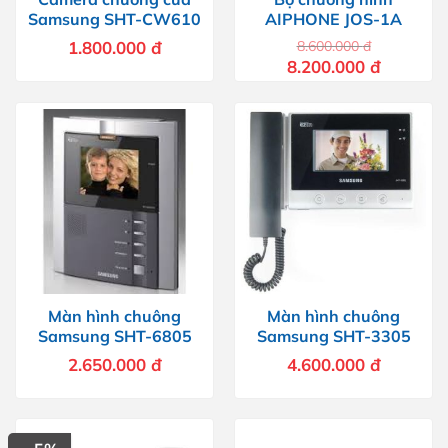
Samsung SHT-CW610
AIPHONE JOS-1A
1.800.000
đ
8.600.000
đ
Giá
Giá
8.200.000
đ
gốc
hiện
là:
tại
8.600.000 đ.
là:
8.200.000 
Màn hình chuông
Màn hình chuông
Samsung SHT-6805
Samsung SHT-3305
2.650.000
đ
4.600.000
đ