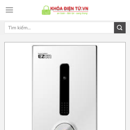
Bỏ
qua
nội
dung
Tìm
kiếm: