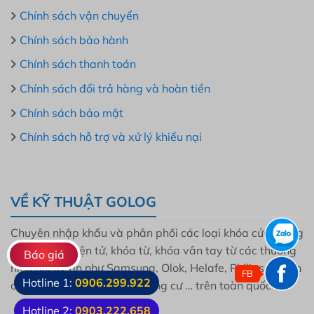
Chính sách vận chuyển
Chính sách bảo hành
Chính sách thanh toán
Chính sách đổi trả hàng và hoàn tiền
Chính sách bảo mật
Chính sách hỗ trợ và xử lý khiếu nại
VỀ KỸ THUẬT GOLOG
Chuyên nhập khẩu và phân phối các loại khóa cửa thông
minh, khóa điện tử, khóa từ, khóa vân tay từ các thương
Báo giá
hiệu nổi uy tín như Samsung, Olok, Helafe, Philips, Bosch
FB
Hotline 1:
0906.299.922
cho mọi gia đình, dự án, chung cư … trên toàn quốc
Hotline 2:
0903.222.658