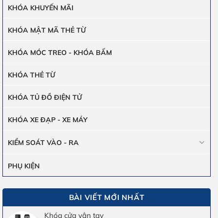
KHÓA KHUYẾN MÃI
KHÓA MẬT MÃ THẺ TỪ
KHÓA MÓC TREO - KHÓA BẤM
KHÓA THẺ TỪ
KHÓA TỦ ĐỒ ĐIỆN TỬ
KHÓA XE ĐẠP - XE MÁY
KIỂM SOÁT VÀO - RA
PHỤ KIỆN
BÀI VIẾT MỚI NHẤT
Khóa cửa vân tay