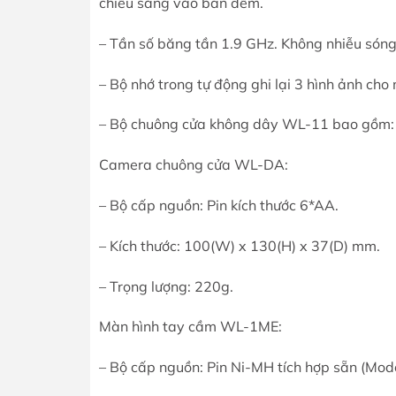
chiếu sáng vào ban đêm.
– Tần số băng tần 1.9 GHz. Không nhiễu sóng v
– Bộ nhớ trong tự động ghi lại 3 hình ảnh cho 
– Bộ chuông cửa không dây WL-11 bao gồm
Camera chuông cửa WL-DA:
– Bộ cấp nguồn: Pin kích thước 6*AA.
– Kích thước: 100(W) x 130(H) x 37(D) mm.
– Trọng lượng: 220g.
Màn hình tay cầm WL-1ME:
– Bộ cấp nguồn: Pin Ni-MH tích hợp sẵn (M