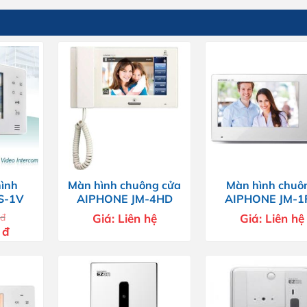
hình
Màn hình chuông cửa
Màn hình chuô
S-1V
AIPHONE JM-4HD
AIPHONE JM-1
đ
Giá:
Liên hệ
Giá:
Liên hệ
Giá
0
đ
hiện
tại
đ.
là:
9.200.000 đ.