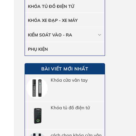
KHÓA TỦ ĐỒ ĐIỆN TỬ
KHÓA XE ĐẠP - XE MÁY
KIỂM SOÁT VÀO - RA
PHỤ KIỆN
BÀI VIẾT MỚI NHẤT
Khóa cửa vân tay
Khóa tủ đồ điện tử
cách chọn khóa cửa vân