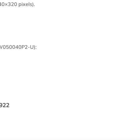
40×320 pixels).
W050040P2-U):
 922