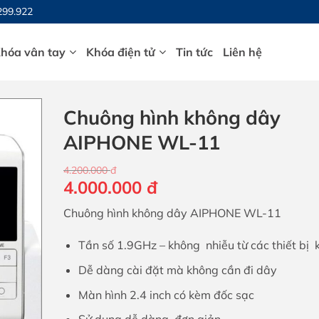
299.922
hóa vân tay
Khóa điện tử
Tin tức
Liên hệ
Chuông hình không dây
AIPHONE WL-11
4.200.000
đ
Giá
Giá
4.000.000
đ
gốc
hiện
Chuông hình không dây AIPHONE WL-11
là:
tại
4.200.000 đ.
là:
Tần số 1.9GHz – không nhiễu từ các thiết bị 
4.000.000 đ.
Dễ dàng cài đặt mà không cần đi dây
Màn hình 2.4 inch có kèm đốc sạc