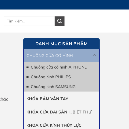
Tìm
GIỎ HÀNG
kiếm:
DANH MỤC SẢN PHẨM
CHUÔNG CỬA CÓ HÌNH
Chuông cửa có hình AIPHONE
Chuông hình PHILIPS
Chuông hình SAMSUNG
KHÓA BẤM VÂN TAY
khác
KHÓA CỬA ĐẠI SẢNH, BIỆT THỰ
KHÓA CỬA KÍNH THỦY LỰC