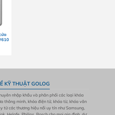
cửa
W610
Ề KỸ THUẬT GOLOG
huyên nhập khẩu và phân phối các loại khóa
ửa thông minh, khóa điện tử, khóa từ, khóa vân
ay từ các thương hiệu nổi uy tín như Samsung,
lok, Helafe, Philips, Bosch cho mọi gia đình, dự