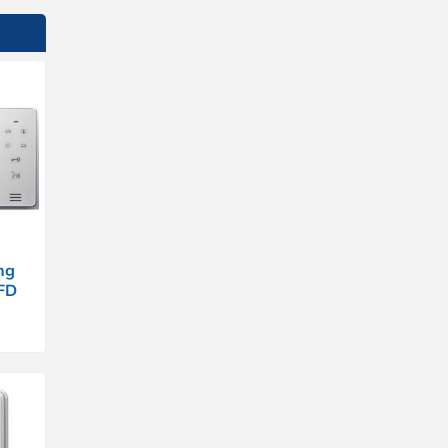
ng
FD