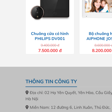
Chuông cửa có hình
Bộ chuông 
PHILIPS DV001
AIPHONE JO
9.400.000
đ
8.600.000
Giá
Giá
Giá
7.500.000
đ
8.200.00
gốc
hiện
gốc
là:
tại
là:
9.400.000 đ.
là:
8.600.000 đ
7.500.000 đ.
THÔNG TIN CÔNG TY
Địa chỉ: 02 Hạ Yên Quyết, Yên Hòa, Cầu Giấy
Hà Nội
Miền Nam: 12 đường 6, Linh Xuân, Thủ Đức,