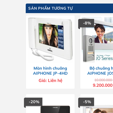
SẢN PHẨM TƯƠNG TỰ
-8%
Màn hình chuông
Bộ chuông 
AIPHONE JP-4HD
AIPHONE JO
Giá:
Liên hệ
10.000.000
Giá
9.200.00
gốc
là:
10.000.000 
-20%
-5%