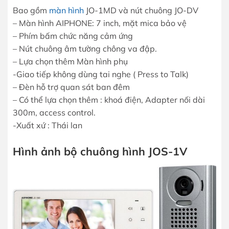
Bao gồm
màn hình
JO-1MD và nút chuông JO-DV
– Màn hình AIPHONE: 7 inch, mặt mica bảo vệ
– Phím bấm chức năng cảm ứng
– Nút chuông âm tường chông va đập.
– Lựa chọn thêm Màn hình phụ
-Giao tiếp không dùng tai nghe ( Press to Talk)
– Đèn hỗ trợ quan sát ban đêm
– Có thể lựa chọn thêm : khoá điện, Adapter nối dài
300m, access control.
-Xuất xứ : Thái lan
Hình ảnh bộ chuông hình JOS-1V