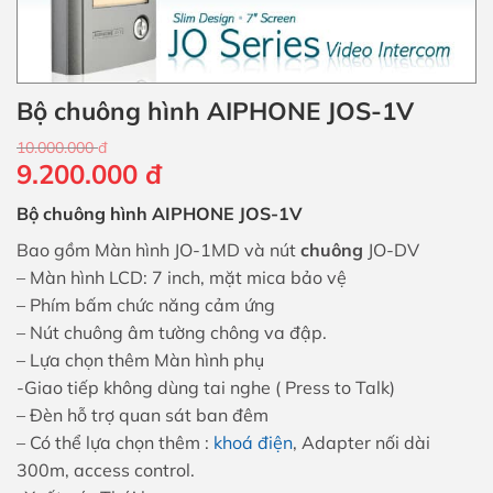
Bộ chuông hình AIPHONE JOS-1V
10.000.000
đ
Giá
Giá
9.200.000
đ
gốc
hiện
Bộ chuông hình AIPHONE JOS-1V
là:
tại
10.000.000 đ.
là:
Bao gồm Màn hình JO-1MD và nút
chuông
JO-DV
9.200.000 đ.
– Màn hình LCD: 7 inch, mặt mica bảo vệ
– Phím bấm chức năng cảm ứng
– Nút chuông âm tường chông va đập.
– Lựa chọn thêm Màn hình phụ
-Giao tiếp không dùng tai nghe ( Press to Talk)
– Đèn hỗ trợ quan sát ban đêm
– Có thể lựa chọn thêm :
khoá điện
, Adapter nối dài
300m, access control.