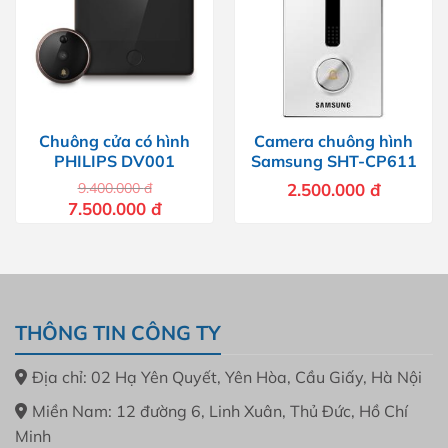
Chuông cửa có hình
Camera chuông hình
PHILIPS DV001
Samsung SHT-CP611
9.400.000
đ
2.500.000
đ
Giá
Giá
7.500.000
đ
gốc
hiện
là:
tại
9.400.000 đ.
là:
7.500.000 đ.
THÔNG TIN CÔNG TY
Địa chỉ: 02 Hạ Yên Quyết, Yên Hòa, Cầu Giấy, Hà Nội
Miền Nam: 12 đường 6, Linh Xuân, Thủ Đức, Hồ Chí
Minh