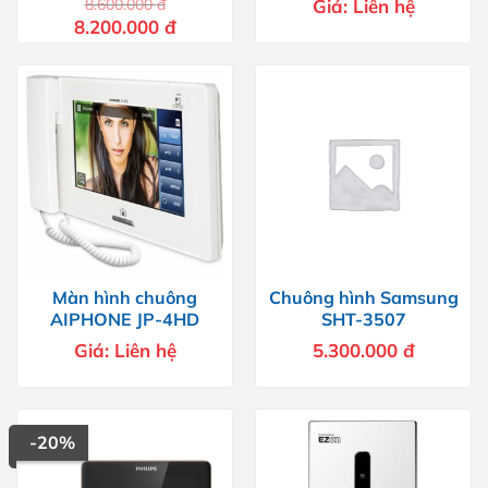
8.600.000
đ
Giá:
Liên hệ
Giá
Giá
8.200.000
đ
gốc
hiện
là:
tại
8.600.000 đ.
là:
8.200.000 đ.
Màn hình chuông
Chuông hình Samsung
AIPHONE JP-4HD
SHT-3507
Giá:
Liên hệ
5.300.000
đ
-20%