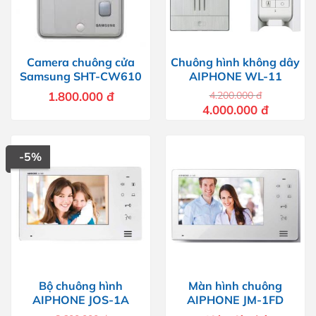
Camera chuông cửa
Chuông hình không dây
Samsung SHT-CW610
AIPHONE WL-11
1.800.000
đ
4.200.000
đ
Giá
Giá
4.000.000
đ
gốc
hiện
là:
tại
4.200.000 đ.
là:
4.000.000 
-5%
Bộ chuông hình
Màn hình chuông
AIPHONE JOS-1A
AIPHONE JM-1FD