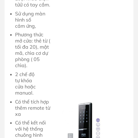
tửử có tay cầm.
Sử dụng màn
hình số
cảm ứng,
Phương thức
mở cửa: thẻ từ (
tối đa 20), mật
mã, chìa cơ dự
phòng ( 05
chìa).
2 chế độ
tự khóa
cửa hoặc
manual.
Có thể tích hợp
thêm remote từ
xa
Có thể kết nối
với hệ thống
chuông hình