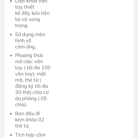
Loại khóa vân
tay thiết
kế đẩy kéo tiện
lợi và sang
trọng.
Sử dụng màn
hình số
cảm ứng,
Phương thức
mở cửa: vân
tay ( tối đa 100
vân tay), mật
mã, thẻ từ (
đăng ký tối đa
30 thẻ) chìa cơ
dự phòng ( 05
chìa).
Ban đầu đi
kèm khóa 02
thẻ từ.
Tích hợp cảm