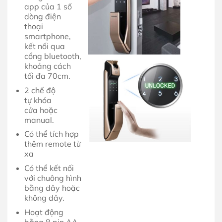
app của 1 số
dòng điện
thoại
smartphone,
kết nối qua
cổng bluetooth,
khoảng cách
tối đa 70cm.
2 chế độ
tự khóa
cửa hoặc
manual.
Có thể tích hợp
thêm remote từ
xa
Có thể kết nối
với chuông hình
bằng dây hoặc
không dây.
Hoạt động
bằng 8 pin AA,