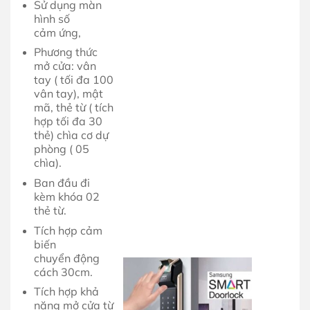
Sử dụng màn
hình số
cảm ứng,
Phương thức
mở cửa: vân
tay ( tối đa 100
vân tay), mật
mã, thẻ từ ( tích
hợp tối đa 30
thẻ) chìa cơ dự
phòng ( 05
chìa).
Ban đầu đi
kèm khóa 02
thẻ từ.
Tích hợp cảm
biến
chuyển động
cách 30cm.
Tích hợp khả
năng mở cửa từ