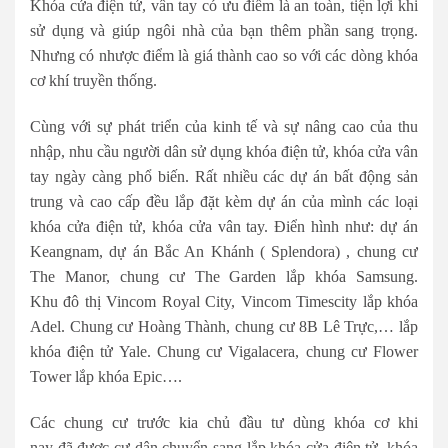
Khóa cửa điện tử, vân tay có ưu điểm là an toàn, tiện lợi khi
sử dụng và giúp ngôi nhà của bạn thêm phần sang trọng.
Nhưng có nhược điểm là giá thành cao so với các dòng khóa
cơ khí truyền thống.
Cùng với sự phát triển của kinh tế và sự nâng cao của thu
nhập, nhu cầu người dân sử dụng khóa điện tử, khóa cửa vân
tay ngày càng phổ biến. Rất nhiều các dự án bất động sản
trung và cao cấp đều lắp đặt kèm dự án của mình các loại
khóa cửa điện tử, khóa cửa vân tay. Điển hình như: dự án
Keangnam, dự án Bắc An Khánh ( Splendora) , chung cư
The Manor, chung cư The Garden lắp khóa Samsung.
Khu đô thị Vincom Royal City, Vincom Timescity lắp khóa
Adel. Chung cư Hoàng Thành, chung cư 8B Lê Trực,… lắp
khóa điện tử Yale. Chung cư Vigalacera, chung cư Flower
Tower lắp khóa Epic….
Các chung cư trước kia chủ đầu tư dùng khóa cơ khi
nay đã được cư dân chuyển sang lắp khóa cửa điện tử, khóa