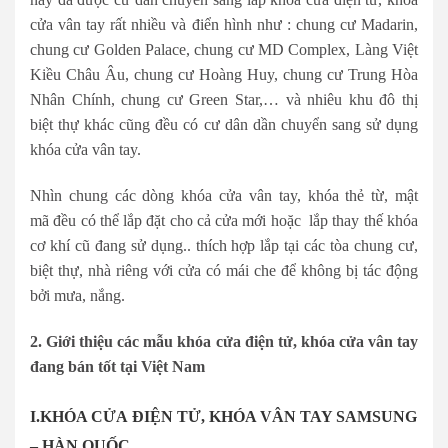
cửa vân tay rất nhiều và điển hình như : chung cư Madarin,
chung cư Golden Palace, chung cư MD Complex, Làng Việt
Kiều Châu Âu, chung cư Hoàng Huy, chung cư Trung Hòa
Nhân Chính, chung cư Green Star,… và nhiêu khu đô thị
biệt thự khác cũng đều có cư dân dần chuyển sang sử dụng
khóa cửa vân tay.
Nhìn chung các dòng khóa cửa vân tay, khóa thẻ từ, mật
mã đều có thể lắp đặt cho cả cửa mới hoặc lắp thay thế khóa
cơ khí cũ đang sử dụng.. thích hợp lắp tại các tòa chung cư,
biệt thự, nhà riêng với cửa có mái che để không bị tác động
bởi mưa, nắng.
2. Giới thiệu các mẫu khóa cửa điện tử, khóa cửa vân tay
đang bán tốt tại Việt Nam
I.KHÓA CỬA ĐIỆN TỬ, KHÓA VÂN TAY SAMSUNG
– HÀN QUỐC