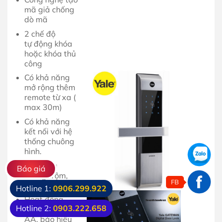
mã giả chống
dò mã
2 chế độ
tự động khóa
hoặc khóa thủ
công
Có khả năng
mở rộng thêm
remote từ xa (
max 30m)
Có khả năng
kết nối với hệ
thống chuông
hình.
Cảm ứng
Báo giá
chống trộm,
FB
báo cháy
Hotline 1:
0906.299.922
Hoạt động
Hotline 2:
0903.222.658
bằng 04 pin
AA, báo hiệu