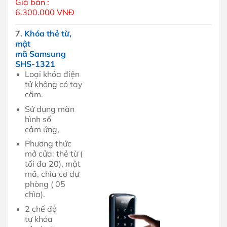
Giá bán :
6.300.000 VNĐ
7.
Khóa thẻ từ,
mật
mã Samsung
SHS-1321
Loại khóa điện
tử không có tay
cầm.
Sử dụng màn
hình số
cảm ứng,
Phương thức
mở cửa: thẻ từ (
tối đa 20), mật
mã, chìa cơ dự
phòng ( 05
chìa).
2 chế độ
tự khóa