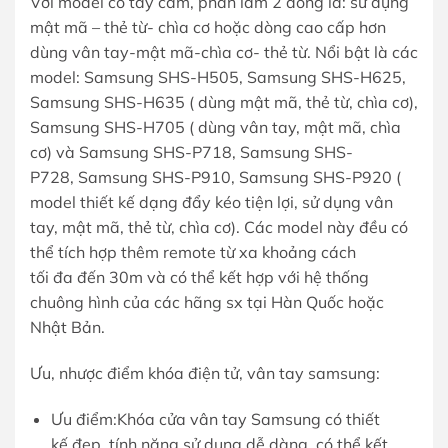
Với model có tay cầm, phân làm 2 dòng là: sử dụng
mật mã – thẻ từ- chìa cơ hoặc dòng cao cấp hơn
dùng vân tay-mật mã-chìa cơ- thẻ từ. Nổi bật là các
model: Samsung SHS-H505, Samsung SHS-H625,
Samsung SHS-H635 ( dùng mật mã, thẻ từ, chìa cơ),
Samsung SHS-H705 ( dùng vân tay, mật mã, chìa
cơ) và Samsung SHS-P718, Samsung SHS-
P728, Samsung SHS-P910, Samsung SHS-P920 (
model thiết kế dạng đẩy kéo tiện lợi, sử dụng vân
tay, mật mã, thẻ từ, chìa cơ). Các model này đều có
thể tích hợp thêm remote từ xa khoảng cách
tối đa đến 30m và có thể kết hợp với hệ thống
chuông hình của các hãng sx tại Hàn Quốc hoặc
Nhật Bản.
Ưu, nhược điểm khóa điện tử, vân tay samsung:
Ưu điểm:Khóa cửa vân tay Samsung có thiết
kế đẹp, tính năng sử dụng dễ dàng, có thể kết