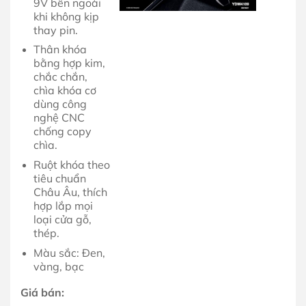
9V bên ngoài
khi không kịp
thay pin.
Thân khóa
bằng hợp kim,
chắc chắn,
chìa khóa cơ
dùng công
nghệ CNC
chống copy
chìa.
Ruột khóa theo
tiêu chuẩn
Châu Âu, thích
hợp lắp mọi
loại cửa gỗ,
thép.
Màu sắc: Đen,
vàng, bạc
Giá bán: