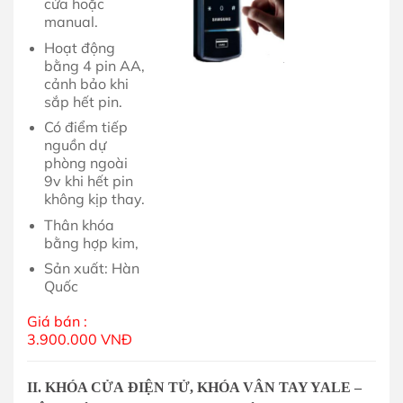
cửa hoặc
manual.
Hoạt động
bằng 4 pin AA,
cảnh bảo khi
sắp hết pin.
Có điểm tiếp
nguồn dự
phòng ngoài
9v khi hết pin
không kịp thay.
Thân khóa
bằng hợp kim,
Sản xuất: Hàn
Quốc
Giá bán :
3.900.000 VNĐ
II. KHÓA CỬA ĐIỆN TỬ, KHÓA VÂN TAY YALE –