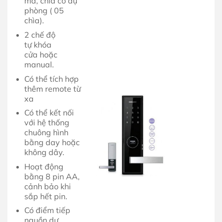
mã, chìa cơ dự
phòng ( 05
chìa).
2 chế độ
tự khóa
cửa hoặc
manual.
Có thể tích hợp
thêm remote từ
xa
Có thể kết nối
với hệ thống
chuông hình
bằng day hoặc
không dây.
Hoạt động
bằng 8 pin AA,
cảnh bảo khi
sắp hết pin.
Có điểm tiếp
nguồn dự