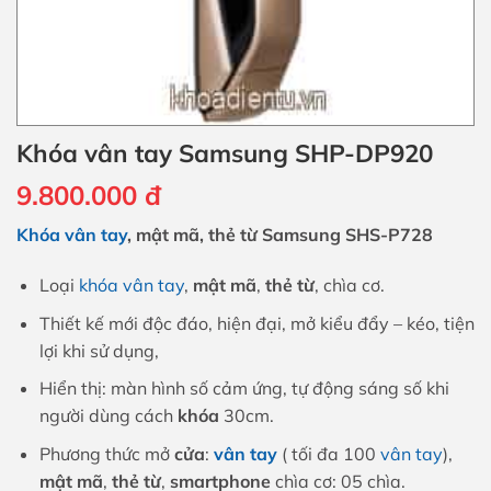
Khóa vân tay Samsung SHP-DP920
9.800.000
đ
Khóa vân tay
, mật mã, thẻ từ Samsung SHS-P728
Loại
khóa vân tay
,
mật mã
,
thẻ từ
, chìa cơ.
Thiết kế mới độc đáo, hiện đại, mở kiểu đẩy – kéo, tiện
lợi khi sử dụng,
Hiển thị: màn hình số cảm ứng, tự động sáng số khi
người dùng cách
khóa
30cm.
Phương thức mở
cửa
:
vân tay
( tối đa 100
vân tay
),
mật mã
,
thẻ từ
,
smartphone
chìa cơ: 05 chìa.