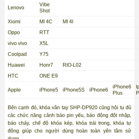
Vibe
Lenovo
Shot
Xiomi
MI 4C
MI 4I
Oppo
RTT
vivo vivo
X5L
Coolpad
Y75
Huawei
Honr7
RIO-L02
HTC
ONE E9
iPhone6
I
Apple
iPhone5
iPhone5S
iPhone6
Plus
P
Bên cạnh đó, khóa vân tay SHP-DP920 cũng hội tụ đủ
các chức năng cảnh báo pin yếu, báo động đột nhập,
báo cháy, chế độ khóa kép, khóa trái trong, khóa tự
động giúp cho người dùng hoàn toàn yên tâm sử
dụng.