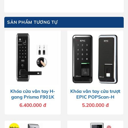
SẢN PHẨM TƯƠNG TỰ
Khóa cửa vân tay H-
Khóa vân tay cửa trượt
gang Prisma F901K
EPIC POPScan-H
6.400.000
đ
5.200.000
đ