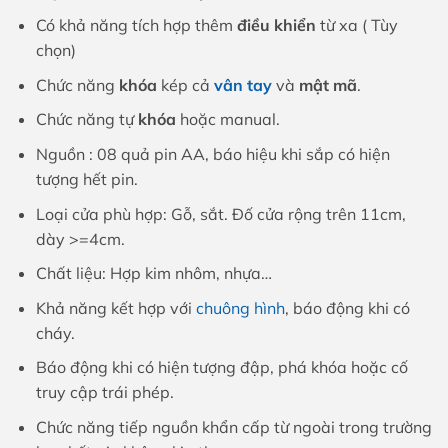
Có khả năng tích hợp thêm
điều khiển
từ xa ( Tùy
chọn)
Chức năng
khóa
kép cả
vân tay
và
mật mã
.
Chức năng tự
khóa
hoặc manual.
Nguồn : 08 quả pin AA, báo hiệu khi sắp có hiện
tượng hết pin.
Loại cửa phù hợp: Gỗ, sắt. Đố cửa rộng trên 11cm,
dày >=4cm.
Chất liệu: Hợp kim nhôm, nhựa…
Khả năng kết hợp với
chuông hình
, báo động khi có
cháy.
Báo động khi có hiện tượng đập, phá khóa hoặc cố
truy cập trái phép.
Chức năng tiếp nguồn khẩn cấp từ ngoài trong trường