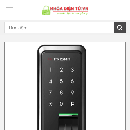
Bỏ
qua
nội
dung
Tìm
kiếm: