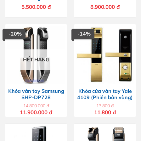
H505FMK/EN
5.500.000
đ
8.900.000
đ
-20%
-14%
HẾT HÀNG
Khóa vân tay Samsung
Khóa cửa vân tay Yale
SHP-DP728
4109 (Phiên bản vàng)
14.800.000
đ
13.800
đ
Giá
Giá
Giá
Giá
11.900.000
đ
11.800
đ
gốc
hiện
gốc
hiện
là:
tại
là:
tại
14.800.000 đ.
là:
13.800 đ.
là:
11.900.000 đ.
11.800 đ.