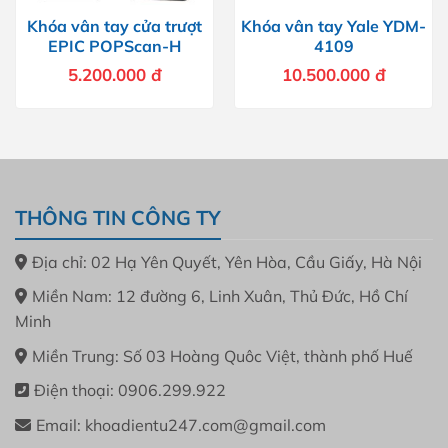
Khóa vân tay cửa trượt
Khóa vân tay Yale YDM-
EPIC POPScan-H
4109
5.200.000
đ
10.500.000
đ
THÔNG TIN CÔNG TY
Địa chỉ: 02 Hạ Yên Quyết, Yên Hòa, Cầu Giấy, Hà Nội
Miền Nam: 12 đường 6, Linh Xuân, Thủ Đức, Hồ Chí
Minh
Miền Trung: Số 03 Hoàng Quôc Việt, thành phố Huế
Điện thoại: 0906.299.922
Email: khoadientu247.com@gmail.com