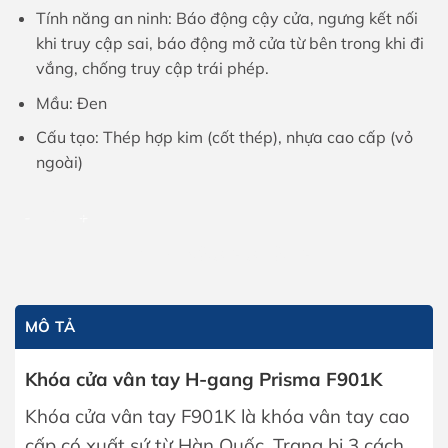
Tính năng an ninh: Báo động cậy cửa, ngưng kết nối
khi truy cập sai, báo động mở cửa từ bên trong khi đi
vắng, chống truy cập trái phép.
Mầu: Đen
Cấu tạo: Thép hợp kim (cốt thép), nhựa cao cấp (vỏ
ngoài)
Khóa cửa vân tay H-gang Prisma F901K số lượng
THÊM VÀO GIỎ HÀNG
MÔ TẢ
Khóa cửa vân tay H-gang Prisma F901K
Khóa cửa vân tay F901K là khóa vân tay cao
cấp có xuất sứ từ Hàn Quốc. Trang bị 3 cách