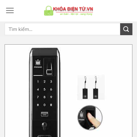
Bỏ
qua
nội
dung
Tìm
kiếm: