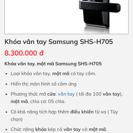
Khóa vân tay Samsung SHS-H705
8.300.000
đ
Khóa vân tay, mật mã Samsung SHS-H705
Loại khóa vân tay,
mật mã
có tay cầm.
Hiển thị: màn hình số cảm ứng
Phương thức mở
cửa
:
vân tay
( tối đa 100
vân tay
),
mật mã
, chìa cơ: 05 chìa.
Có khả năng tích hợp thêm
điều khiển
từ xa ( Tùy
chọn)
Chức năng
khóa
kép cả
vân tay
và
mật mã
.