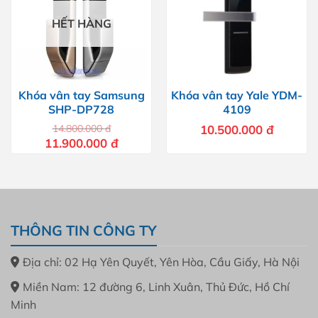
HẾT HÀNG
Khóa vân tay Samsung
Khóa vân tay Yale YDM-
SHP-DP728
4109
14.800.000
đ
10.500.000
đ
Giá
Giá
11.900.000
đ
gốc
hiện
là:
tại
14.800.000 đ.
là:
11.900.000 đ.
THÔNG TIN CÔNG TY
Địa chỉ: 02 Hạ Yên Quyết, Yên Hòa, Cầu Giấy, Hà Nội
Miền Nam: 12 đường 6, Linh Xuân, Thủ Đức, Hồ Chí
Minh