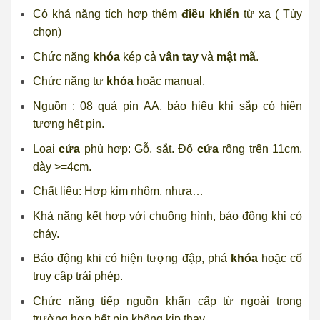
Có khả năng tích hợp thêm
điều khiển
từ xa ( Tùy
chọn)
Chức năng
khóa
kép cả
vân tay
và
mật mã
.
Chức năng tự
khóa
hoặc manual.
Nguồn : 08 quả pin AA, báo hiệu khi sắp có hiện
tượng hết pin.
Loại
cửa
phù hợp: Gỗ, sắt. Đố
cửa
rộng trên 11cm,
dày >=4cm.
Chất liệu: Hợp kim nhôm, nhựa…
Khả năng kết hợp với
chuông hình
, báo động khi có
cháy.
Báo động khi có hiện tượng đập, phá
khóa
hoặc cố
truy cập trái phép.
Chức năng tiếp nguồn khẩn cấp từ ngoài trong
trường hợp hết pin không kịp thay.