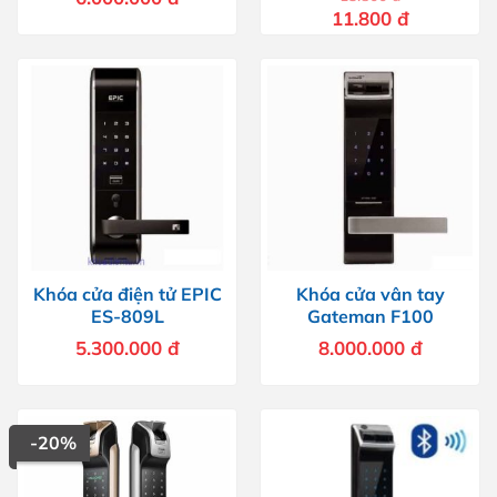
Giá
Giá
11.800
đ
gốc
hiện
là:
tại
13.800 đ.
là:
11.800 đ.
Khóa cửa điện tử EPIC
Khóa cửa vân tay
ES-809L
Gateman F100
5.300.000
đ
8.000.000
đ
-20%