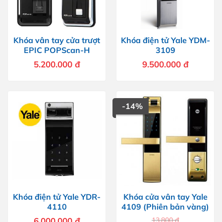
Khóa vân tay cửa trượt
Khóa điện tử Yale YDM-
EPIC POPScan-H
3109
5.200.000
đ
9.500.000
đ
-14%
Khóa điện tử Yale YDR-
Khóa cửa vân tay Yale
4110
4109 (Phiên bản vàng)
6.000.000
đ
13.800
đ