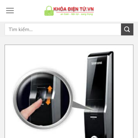
Bỏ
qua
nội
dung
Tìm
kiếm: