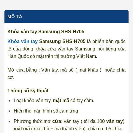
MÔ TẢ
Khóa vân tay Samsung SHS-H705
Khóa vân tay
Samsung SHS-H705
là phiên bản quốc
tế của dòng khóa cửa vân tay Samsung nổi tiếng của
Hàn Quốc có mặt trên thị trường Việt Nam.
Mở cửa bằng : Vân tay, mã số ( mật khẩu ) hoặc chìa
cơ.
Thông số kỹ thuật:
Loại
khóa vân tay
,
mật mã
có tay cầm.
Hiển thị: màn hình số cảm ứng
Phương thức mở
cửa
:
vân tay
( tối đa 100
vân tay
),
mật mã
( mã chủ + mã thành viên), chìa cơ: 05 chìa.