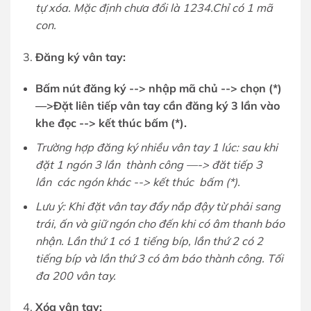
tự xóa. Mặc định chưa đổi là 1234.Chỉ có 1 mã
con.
Đăng ký vân tay:
Bấ
m nút đăng ký --> nhậ
p mã chủ
--> chọ
n (*)
—>Đặ
t liên tiế
p vân tay cầ
n đăng ký 3 lầ
n vào
khe đọ
c --> kế
t thúc bấ
m (*).
Tr
ườ
ng hợ
p đăng ký nhiề
u vân tay 1 lúc: sau khi
đặ
t 1 ngón 3 lầ
n thành công —->
đăt tiế
p 3
lầ
n
các ngón khác --> kế
t thúc bấ
m (*).
Lưu ý: Khi đặt vân tay đẩy nắp đậy từ phải sang
trái, ấn và giữ ngón cho đến khi có âm thanh báo
nhận. Lần thứ 1 có 1 tiếng bíp, lần thứ 2 có 2
tiếng bíp và lần thứ 3 có âm báo thành công. Tối
đa 200 vân tay.
Xóa vân tay: