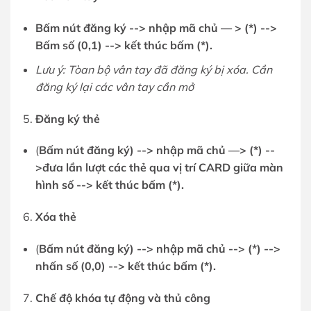
Bấ
m nút đăng ký --> nhậ
p mã chủ
— > (*) -->
Bấ
m số (0,1)
--> kế
t thúc bấ
m (*).
Lưu ý: Tòan bộ vân tay đã đăng ký bị xóa. Cần
đăng ký lại các vân tay cần mở
Đăng ký thẻ
(
B
ấ
m nút đăng ký) --> nhậ
p mã chủ —> (*)
--
>đưa lần lượt các thẻ qua vị trí CARD giữa màn
hình số
--> kế
t thúc bấ
m (*).
Xóa thẻ
(
B
ấ
m nút đăng ký) --> nhậ
p mã chủ
--> (*) -->
nhấ
n số (0,0)
--> kế
t thúc bấ
m (*).
Chế độ khóa tự động và thủ công