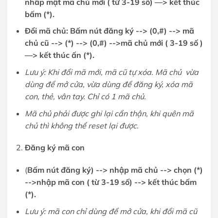
nhâp mậ
t mã chủ
mớ
i ( từ
3-19 số
) —
> kế
t thúc
bấ
m (*)
.
Đổ
i mã chủ: Bấm nút đăng ký --> (0,#) --> mã
chủ cũ --> (*) --> (0,#) -->mã chủ mới ( 3-19 số )
—> kết thúc ấn (*).
Lưu ý: Khi đổi mã mới, mã cũ tự xóa. Mã chủ vừa
dùng để mở cửa, vừa dùng để đăng ký, xóa mã
con, thẻ, vân tay. Chỉ có 1 mã chủ.
Mã chủ phải được ghi lại cẩn thận, khi quên mã
chủ thì không thể reset lại được.
Đăng ký mã con
(
B
ấ
m nút đăng ký) --> nhậ
p mã chủ
--> chọ
n (*)
-->nhậ
p mã con ( từ
3-19 số
) --> kế
t thúc bấ
m
(*).
Lưu ý: mã con chỉ dùng để mở cửa, khi đổi mã cũ