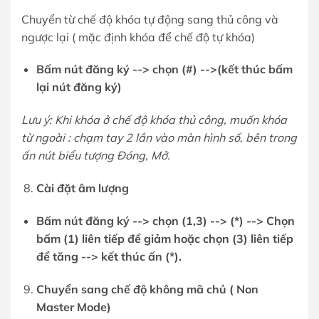
Chuyển từ chế độ khóa tự động sang thủ công và
ngược lại ( mặc định khóa để chế độ tự khóa)
Bấ
m nút đăng ký --> chọ
n (#) -->(kế
t thúc bấ
m
lạ
i nút đăng ký)
Lưu ý: Khi khóa ở chế độ khóa thủ công, muốn khóa
từ ngoài : chạm tay 2 lần vào màn hình số, bên trong
ấn nút biểu tượng Đóng, Mở.
Cài đặt âm lượng
Bấm nút đăng ký --> chọn (1,3) --> (*) --> Chọn
bấm (1) liên tiếp để giảm hoặc chọn (3) liên tiếp
để tăng --> kết thúc ấn (*).
Chuyển sang chế độ không mã chủ ( Non
Master Mode)