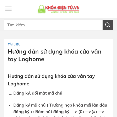
Bỏ
qua
nội
dung
Tìm
kiếm:
TÀI LIỆU
Hướng dẫn sử dụng khóa cửa vân
tay Loghome
Hướng dẫn sử dụng khóa cửa vân tay
Loghome
Đăng ký, đổ
i mậ
t mã chủ
Đăng ký mã chủ ( Trường hợp khóa mới lần đầu
đăng ký ) :
Bấ
m nút đăng ký —
> (0) -->(#) -->