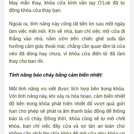
May mắn thay, khóa cửa kính vân tay O’Lok đã tự
động khóa cửa thay bạn.
Ngoài ra, tính năng này cũng rất tiện lợi sau một ngày
làm việc mệt mỏi. Khi về nhà, bạn chỉ việc mở cửa đi
thẳng vào nhà, nằm ườn trên chiếc ghế sofa tận
hưởng cảm giác thoải mái, chẳng cần quan tâm là cửa
nẻo đã đóng hay chưa, vì khóa cửa điện tử đã làm
thay cho bạn rồi.
Tính năng báo cháy bằng cảm biến nhiệt:
Một tính năng ưu việt được tích hợp bên trong khóa.
Với tính năng này, khi xảy ra hỏa hoạn, cảm biến nhiệt
độ bên trong khóa phát hiện nhiệt độ vượt quá giới
hạn cho phép sẽ phát ra âm thanh báo động để thông
báo là có cháy. Đồng thời, khóa cũng sẽ tự mở chốt
khóa, bạn chỉ việc đẩy cửa và sơ tán an toàn chứ
không cần phải tìm chìa khóa để mở cửa như khóa cơ