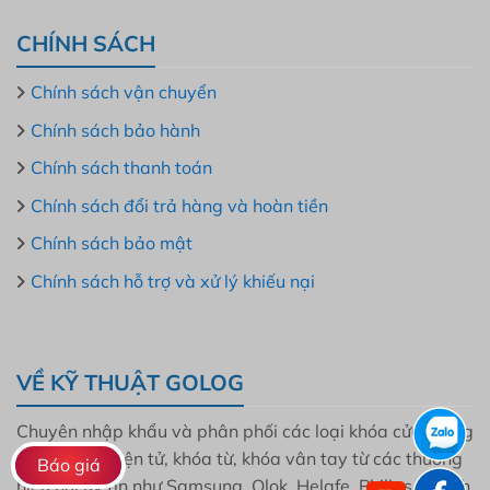
CHÍNH SÁCH
Chính sách vận chuyển
Chính sách bảo hành
Chính sách thanh toán
Chính sách đổi trả hàng và hoàn tiền
Chính sách bảo mật
Chính sách hỗ trợ và xử lý khiếu nại
VỀ KỸ THUẬT GOLOG
Chuyên nhập khẩu và phân phối các loại khóa cửa thông
minh, khóa điện tử, khóa từ, khóa vân tay từ các thương
Báo giá
hiệu nổi uy tín như Samsung, Olok, Helafe, Philips, Bosch