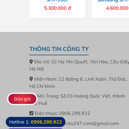
5.300.000
đ
4.600.00
THÔNG TIN CÔNG TY
Địa chỉ: 02 Hạ Yên Quyết, Yên Hòa, Cầu Giấy
Hà Nội
Miền Nam: 12 đường 6, Linh Xuân, Thủ Đức,
Hồ Chí Minh
Miền Trung: Số 03 Hoàng Quôc Việt, thành
Báo giá
phố Huế
Điện thoại: 0906.299.922
Hotline 1:
0906.299.922
Email: khoadientu247.com@gmail.com