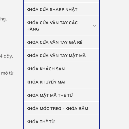
KHÓA CỬA SHARP NHẬT
ứng.
KHÓA CỬA VÂN TAY CÁC
HÃNG
KHÓA CỬA VÂN TAY GIÁ RẺ
4 dây,
KHÓA CỬA VÂN TAY MẬT MÃ
KHÓA KHÁCH SẠN
 mở từ
KHÓA KHUYẾN MÃI
KHÓA MẬT MÃ THẺ TỪ
KHÓA MÓC TREO - KHÓA BẤM
KHÓA THẺ TỪ