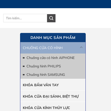
Tìm
GIỎ HÀNG
kiếm:
DANH MỤC SẢN PHẨM
CHUÔNG CỬA CÓ HÌNH
Chuông cửa có hình AIPHONE
Chuông hình PHILIPS
Chuông hình SAMSUNG
KHÓA BẤM VÂN TAY
KHÓA CỬA ĐẠI SẢNH, BIỆT THỰ
KHÓA CỬA KÍNH THỦY LỰC