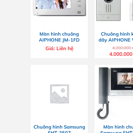
Màn hình chuông
Chuông hình 
AIPHONE JM-1FD
dây AIPHONE
Giá:
Liên hệ
4.200.000
Giá
4.000.00
gốc
là:
4.200.000 đ
Chuông hình Samsung
Màn hình ch
SHT-3507
Samsung SHT