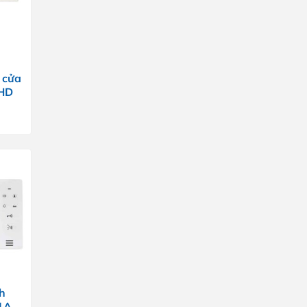
 cửa
HD
h
1A