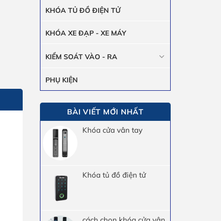
KHÓA TỦ ĐỒ ĐIỆN TỬ
KHÓA XE ĐẠP - XE MÁY
KIỂM SOÁT VÀO - RA
PHỤ KIỆN
BÀI VIẾT MỚI NHẤT
Khóa cửa vân tay
Khóa tủ đồ điện tử
cách chọn khóa cửa vân