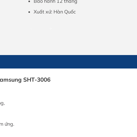
Bảo hành 12 tháng
Xuất xứ: Hàn Quốc
Màn hình chuông Samsung SHT-3006 số lượng
THÊM VÀO GIỎ HÀNG
 Samsung SHT-3006
ng,
ảm ứng.