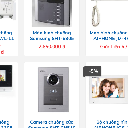
không
Màn hình chuông
Màn hình chuông
 WL-11
Samsung SHT-6805
AIPHONE JM-4
đ
2.650.000
đ
Giá:
Liên hệ
Giá
0
đ
hiện
tại
.
là:
4.000.000 đ.
-5%
uông
Camera chuông cửa
Bộ chuông hìn
-3305
Samsung SHT-CN510
AIPHONE JOS-