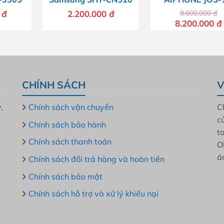
0
đ
2.200.000
đ
8.600.000
đ
Giá
8.200.000
đ
gốc
là:
8.600.000 đ.
l
CHÍNH SÁCH
V
,
Chính sách vận chuyển
C
c
Chính sách bảo hành
t
Chính sách thanh toán
O
á
Chính sách đổi trả hàng và hoàn tiền
Chính sách bảo mật
Chính sách hỗ trợ và xử lý khiếu nại