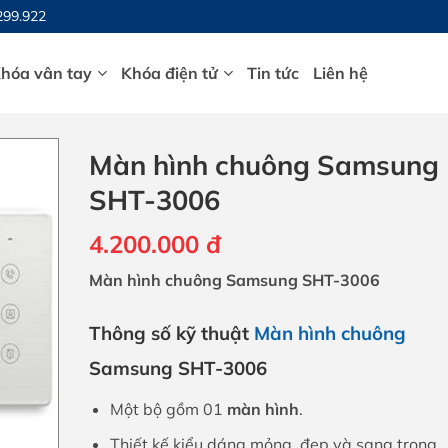
299.922
hóa vân tay
Khóa điện tử
Tin tức
Liên hệ
Màn hình chuông Samsung
SHT-3006
4.200.000
đ
Màn hình chuông Samsung SHT-3006
Thông số kỹ thuật
Màn hình chuông
Samsung SHT-3006
Một bộ gồm 01
màn hình
.
Thiết kế kiểu dáng mỏng, đẹp và sang trọng,