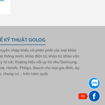
Giá
hiện
tại
à:
8.200.000 đ.
Ề KỸ THUẬT GOLOG
huyên nhập khẩu và phân phối các loại khóa
ửa thông minh, khóa điện tử, khóa từ, khóa vân
ay từ các thương hiệu nổi uy tín như Samsung,
lok, Helafe, Philips, Bosch cho mọi gia đình, dự
n, chung cư … trên toàn quốc
FB