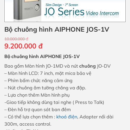
Bộ chuông hình AIPHONE JOS-1V
10.000.000
đ
Giá
Giá
9.200.000
đ
gốc
hiện
Bộ chuông hình AIPHONE JOS-1V
là:
tại
10.000.000 đ.
là:
Bao gồm Màn hình JO-1MD và nút
chuông
JO-DV
9.200.000 đ.
– Màn hình LCD: 7 inch, mặt mica bảo vệ
– Phím bấm chức năng cảm ứng
– Nút chuông âm tường chông va đập.
– Lựa chọn thêm Màn hình phụ
-Giao tiếp không dùng tai nghe ( Press to Talk)
– Đèn hỗ trợ quan sát ban đêm
– Có thể lựa chọn thêm :
khoá điện
, Adapter nối dài
300m, access control.