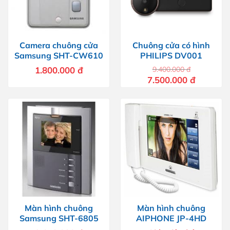
Camera chuông cửa
Chuông cửa có hình
Samsung SHT-CW610
PHILIPS DV001
1.800.000
đ
9.400.000
đ
Giá
Giá
7.500.000
đ
gốc
hiện
là:
tại
9.400.000 đ.
là:
7.500.000 
Màn hình chuông
Màn hình chuông
Samsung SHT-6805
AIPHONE JP-4HD