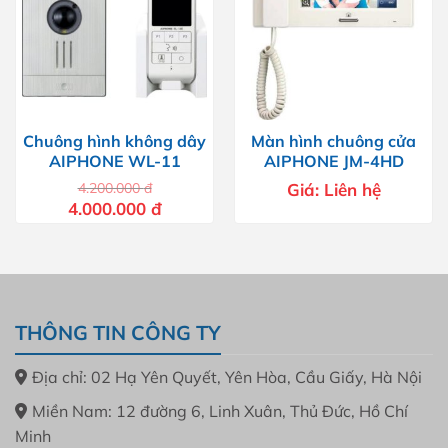
Chuông hình không dây
Màn hình chuông cửa
AIPHONE WL-11
AIPHONE JM-4HD
4.200.000
đ
Giá:
Liên hệ
Giá
Giá
4.000.000
đ
gốc
hiện
là:
tại
4.200.000 đ.
là:
4.000.000 đ.
THÔNG TIN CÔNG TY
Địa chỉ: 02 Hạ Yên Quyết, Yên Hòa, Cầu Giấy, Hà Nội
Miền Nam: 12 đường 6, Linh Xuân, Thủ Đức, Hồ Chí
Minh