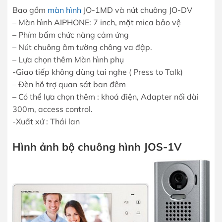
Bao gồm
màn hình
JO-1MD và nút chuông JO-DV
– Màn hình AIPHONE: 7 inch, mặt mica bảo vệ
– Phím bấm chức năng cảm ứng
– Nút chuông âm tường chông va đập.
– Lựa chọn thêm Màn hình phụ
-Giao tiếp không dùng tai nghe ( Press to Talk)
– Đèn hỗ trợ quan sát ban đêm
– Có thể lựa chọn thêm : khoá điện, Adapter nối dài
300m, access control.
-Xuất xứ : Thái lan
Hình ảnh bộ chuông hình JOS-1V