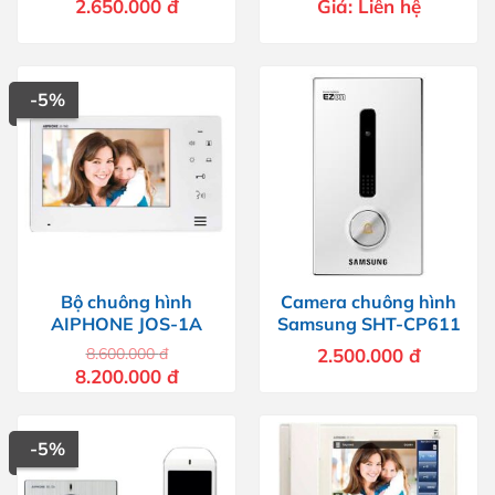
2.650.000
đ
Giá:
Liên hệ
-5%
Bộ chuông hình
Camera chuông hình
AIPHONE JOS-1A
Samsung SHT-CP611
8.600.000
đ
2.500.000
đ
Giá
Giá
8.200.000
đ
gốc
hiện
là:
tại
8.600.000 đ.
là:
8.200.000 đ.
-5%