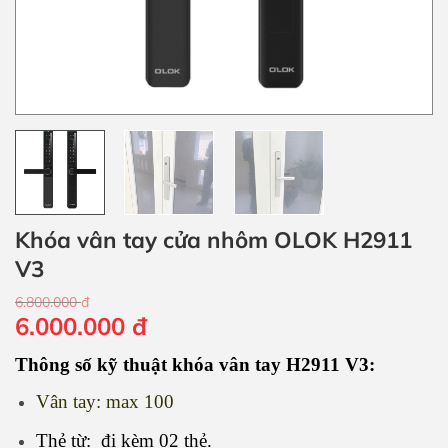
Khóa vân tay cửa nhôm OLOK H2911
V3
6.800.000
đ
Giá
Giá
6.000.000
đ
gốc
hiện
Thông số kỹ thuật khóa vân tay H2911 V3:
là:
tại
6.800.000 đ.
là:
Vân tay: max 100
6.000.000 đ.
Thẻ từ: đi kèm 02 thẻ.