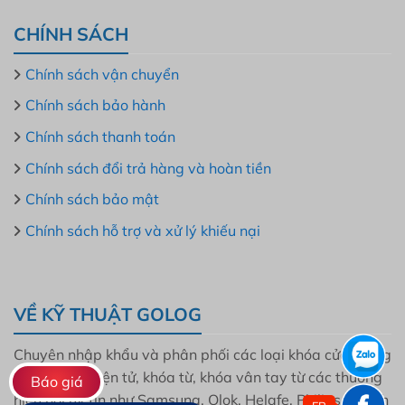
CHÍNH SÁCH
Chính sách vận chuyển
Chính sách bảo hành
Chính sách thanh toán
Chính sách đổi trả hàng và hoàn tiền
Chính sách bảo mật
Chính sách hỗ trợ và xử lý khiếu nại
VỀ KỸ THUẬT GOLOG
Chuyên nhập khẩu và phân phối các loại khóa cửa thông
minh, khóa điện tử, khóa từ, khóa vân tay từ các thương
Báo giá
hiệu nổi uy tín như Samsung, Olok, Helafe, Philips, Bosch