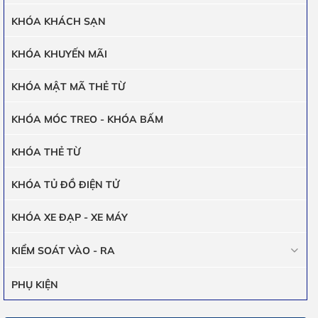
KHÓA KHÁCH SẠN
KHÓA KHUYẾN MÃI
KHÓA MẬT MÃ THẺ TỪ
KHÓA MÓC TREO - KHÓA BẤM
KHÓA THẺ TỪ
KHÓA TỦ ĐỒ ĐIỆN TỬ
KHÓA XE ĐẠP - XE MÁY
KIỂM SOÁT VÀO - RA
PHỤ KIỆN