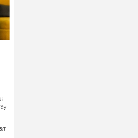
đi
đầy
&T