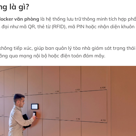
g là gì?
 locker văn phòng
là hệ thống lưu trữ thông minh tích hợp ph
 đại như mã QR, thẻ từ (RFID), mã PIN hoặc nhận diện khuôn
hông tiếp xúc, giúp ban quản lý tòa nhà giám sát trạng thái
thông qua mạng nội bộ hoặc điện toán đám mây.