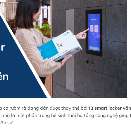
óa cơ rườm rà đang dần được thay thế bởi
tủ smart locker vă
t, mà là một phần trong hệ sinh thái hạ tầng công nghệ giúp 
ân sự.