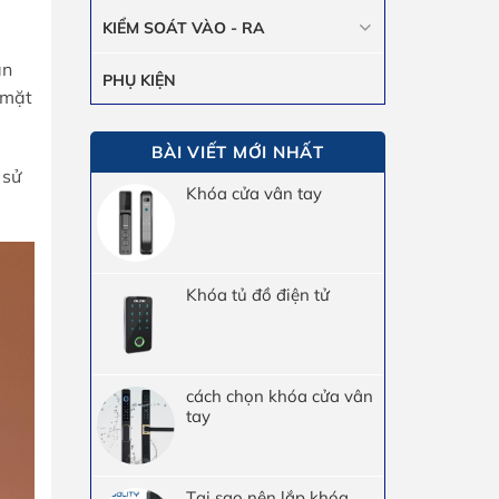
KIỂM SOÁT VÀO - RA
ần
PHỤ KIỆN
 mặt
BÀI VIẾT MỚI NHẤT
 sử
Khóa cửa vân tay
Khóa tủ đồ điện tử
cách chọn khóa cửa vân
tay
Tại sao nên lắp khóa