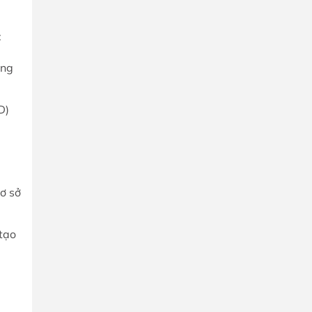
:
ồng
D)
cơ sở
tạo