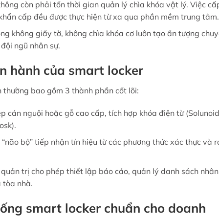
ông còn phải tốn thời gian quản lý chìa khóa vật lý. Việc cấ
 khẩn cấp đều được thực hiện từ xa qua phần mềm trung tâm.
g không giấy tờ, không chìa khóa cơ luôn tạo ấn tượng chu
 đội ngũ nhân sự.
ận hành của smart locker
 thường bao gồm 3 thành phần cốt lõi:
 cán nguội hoặc gỗ cao cấp, tích hợp khóa điện từ (Solunoi
osk).
 “não bộ” tiếp nhận tín hiệu từ các phương thức xác thực và r
quản trị cho phép thiết lập báo cáo, quản lý danh sách nhân
a tòa nhà.
 thống smart locker chuẩn cho doanh