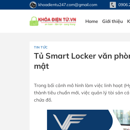
Bỏ
khoadientu247.com@gmail.com
0906.
qua
nội
Home
Giới thiệu
K
dung
TIN TỨC
Tủ Smart Locker văn phòng
mật
Trong bối cảnh mô hình làm việc linh hoạt (
thành tiêu chuẩn mới, việc quản lý tài sản 
chứa đồ.