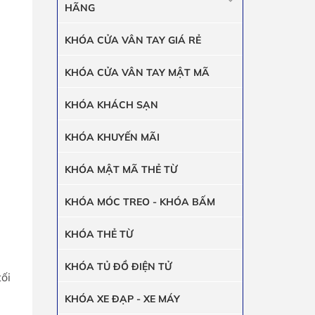
HÃNG
KHÓA CỬA VÂN TAY GIÁ RẺ
KHÓA CỬA VÂN TAY MẬT MÃ
KHÓA KHÁCH SẠN
KHÓA KHUYẾN MÃI
KHÓA MẬT MÃ THẺ TỪ
KHÓA MÓC TREO - KHÓA BẤM
KHÓA THẺ TỪ
n
KHÓA TỦ ĐỒ ĐIỆN TỬ
tối
KHÓA XE ĐẠP - XE MÁY