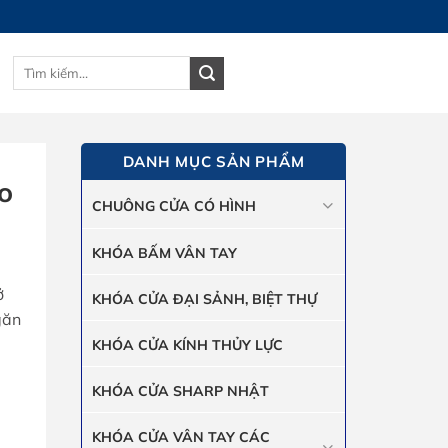
Tìm
GIỎ HÀNG
kiếm:
DANH MỤC SẢN PHẨM
o
CHUÔNG CỬA CÓ HÌNH
KHÓA BẤM VÂN TAY
ở
KHÓA CỬA ĐẠI SẢNH, BIỆT THỰ
găn
KHÓA CỬA KÍNH THỦY LỰC
KHÓA CỬA SHARP NHẬT
KHÓA CỬA VÂN TAY CÁC