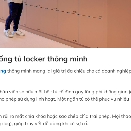
hống tủ locker thông minh
òng
thông minh mang lại giá trị đa chiều cho cả doanh nghiệ
hân viên sở hữu một hộc tủ cố định gây lãng phí không gian 
cho phép sử dụng linh hoạt. Một ngăn tủ có thể phục vụ nhiều
 rủi ro mất chìa khóa hoặc sao chép chìa trái phép. Mọi thao
(log), giúp truy vết dễ dàng khi có sự cố.