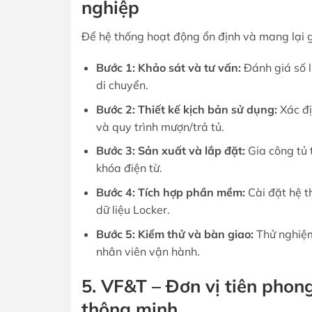
nghiệp
Để hệ thống hoạt động ổn định và mang lại giá
Bước 1: Khảo sát và tư vấn:
Đánh giá số lư
di chuyển.
Bước 2: Thiết kế kịch bản sử dụng:
Xác đị
và quy trình mượn/trả tủ.
Bước 3: Sản xuất và lắp đặt:
Gia công tủ t
khóa điện từ.
Bước 4: Tích hợp phần mềm:
Cài đặt hệ th
dữ liệu Locker.
Bước 5: Kiểm thử và bàn giao:
Thử nghiệm
nhân viên vận hành.
5. VF&T – Đơn vị tiên phon
thông minh