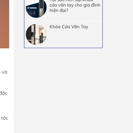
cửa vân tay cho gia đình
hiện đại?
Khóa Cửa Vân Tay
p và
(đặc
 tác