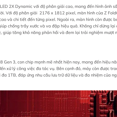
LED 2X Dynamic với độ phân giải cao, mang đến hình ảnh s
ời. Với độ phân giải
2176 x 1812 pixel
, màn hình của Z Fold
ao và chi tiết đến từng pixel. Ngoài ra, màn hình còn được 
 giúp chống trầy xước và va đập hiệu quả. Không chỉ dừng lại 
z, giúp tăng khả năng phản hồi và đem lại trải nghiệm mượt
 8 Gen 3, con chip mạnh mẽ nhất hiện nay, mang đến hiệu n
đến xử lý công việc đa tác vụ. Bên cạnh đó, máy còn được tr
đa 1TB, đáp ứng nhu cầu lưu trữ dữ liệu và đa nhiệm của ng