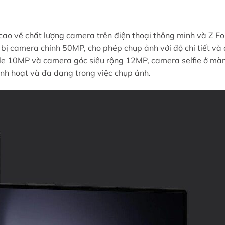
cao về chất lượng camera trên điện thoại thông minh và Z Fo
 bị camera chính 50MP, cho phép chụp ảnh với độ chi tiết và
ele 10MP và camera góc siêu rộng 12MP, camera selfie ở mà
nh hoạt và đa dạng trong việc chụp ảnh.