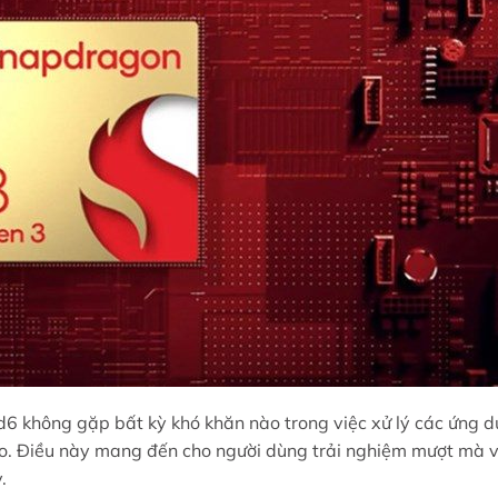
d6 không gặp bất kỳ khó khăn nào trong việc xử lý các ứng 
deo. Điều này mang đến cho người dùng trải nghiệm mượt mà 
.