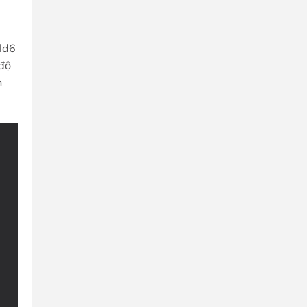
ld6
 độ
n