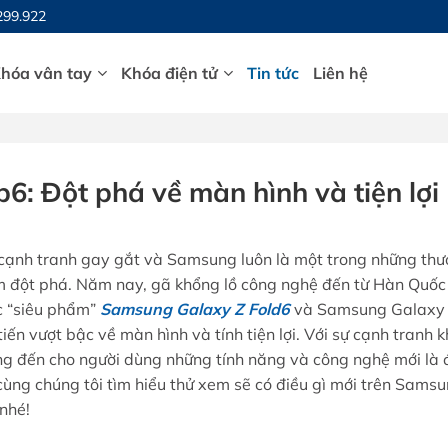
299.922
hóa vân tay
Khóa điện tử
Tin tức
Liên hệ
6: Đột phá về màn hình và tiện lợi
 cạnh tranh gay gắt và Samsung luôn là một trong những th
ẩm đột phá. Năm nay, gã khổng lồ công nghệ đến từ Hàn Quốc
ác “siêu phẩm”
Samsung Galaxy Z Fold6
và Samsung Galaxy
tiến vượt bậc về màn hình và tính tiện lợi. Với sự cạnh tranh 
mang đến cho người dùng những tính năng và công nghệ mới là 
cùng chúng tôi tìm hiểu thử xem sẽ có điều gì mới trên Sams
nhé!