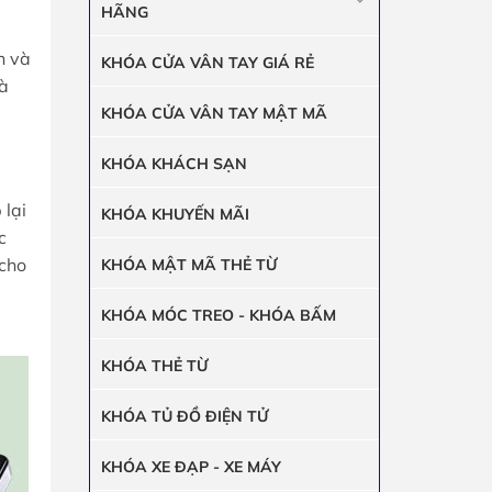
HÃNG
h và
KHÓA CỬA VÂN TAY GIÁ RẺ
là
KHÓA CỬA VÂN TAY MẬT MÃ
KHÓA KHÁCH SẠN
 lại
KHÓA KHUYẾN MÃI
c
 cho
KHÓA MẬT MÃ THẺ TỪ
KHÓA MÓC TREO - KHÓA BẤM
KHÓA THẺ TỪ
KHÓA TỦ ĐỒ ĐIỆN TỬ
KHÓA XE ĐẠP - XE MÁY