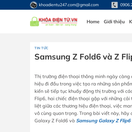
Bỏ
khoadientu247.com@gmail.com
0906.
qua
nội
Home
Giới thiệu
K
dung
TIN TỨC
Samsung Z Fold6 và Z Flip
Thị trường điện thoại thông minh ngày càng
hiệu đi đầu trong việc tạo ra những sản ph
kiến sẽ tiếp tục khuấy động thị trường với c
Flip6, hai chiếc điện thoại gập với những cải 
liệt giữa các thương hiệu điện thoại, việc 
vô cùng quan trọng. Trong bài viết này, hãy 
Galaxy Z Fold6 và
Samsung Galaxy Z Flip6