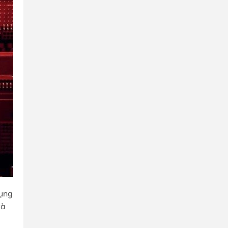
dụng
và