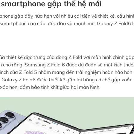
 smartphone gập thế hệ mới
one gập đầy hứa hẹn với nhiều cải tiến về thiết kế, cấu hìn
 smartphone cao cấp, độc đáo và mạnh mẽ, Galaxy Z Fold6 
hừa thiết kế đặc trưng của dòng Z Fold với màn hình chính gập
n cho rằng, Samsung Z Fold 6 được dự đoán sẽ một kích thướ
.2 inch của Z Fold 5 nhằm mang đến trải nghiệm hoàn hảo hơn
a Galaxy Z Fold6 được thiết kế gập lại bằng cơ chế gập xoắn
 xác hơn, đảm bảo tính khít giữa hai màn hình.