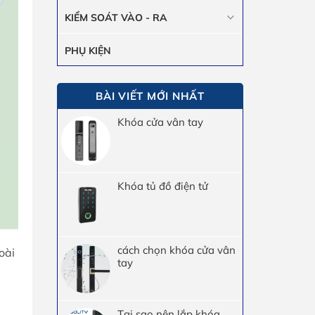
KIỂM SOÁT VÀO - RA
PHỤ KIỆN
BÀI VIẾT MỚI NHẤT
Khóa cửa vân tay
Khóa tủ đồ điện tử
cách chọn khóa cửa vân
oài
tay
Tại sao nên lắp khóa