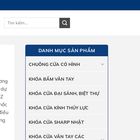
Tìm
GIỎ HÀNG
kiếm:
DANH MỤC SẢN PHẨM
CHUÔNG CỬA CÓ HÌNH
KHÓA BẤM VÂN TAY
ương
 dự
KHÓA CỬA ĐẠI SẢNH, BIỆT THỰ
 Z
khốc
KHÓA CỬA KÍNH THỦY LỰC
điều
ung
KHÓA CỬA SHARP NHẬT
KHÓA CỬA VÂN TAY CÁC