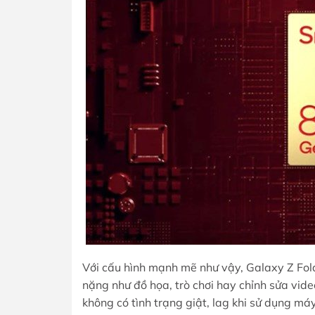
Với cấu hình mạnh mẽ như vậy, Galaxy Z Fol
nặng như đồ họa, trò chơi hay chỉnh sửa vi
không có tình trạng giật, lag khi sử dụng máy