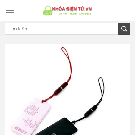
Bỏ
qua
nội
dung
Tìm
kiếm: