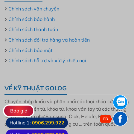
Chính sách vận chuyển
Chính sách bảo hành
Chính sách thanh toán
Chính sách đổi trả hàng và hoàn tiền
Chính sách bảo mật
Chính sách hỗ trợ và xử lý khiếu nại
VỀ KỸ THUẬT GOLOG
Chuyên nhập khẩu và phân phối các loại khóa cửa thông
minh, khóa điện tử, khóa từ, khóa vân tay từ các thương
Báo giá
hiệu nổi uy tín như Samsung, Olok, Helafe, Philips, Bosch
FB
Hotline 1:
0906.299.922
cho mọi gia đình, dự án, chung cư … trên toàn quốc