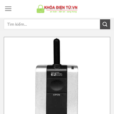
Bỏ
qua
nội
dung
Tìm
kiếm: