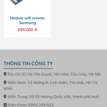
Module wifi remote
Samsung
650.000
đ
THÔNG TIN CÔNG TY
Địa chỉ: 02 Hạ Yên Quyết, Yên Hòa, Cầu Giấy, Hà Nội
Miền Nam: 12 đường 6, Linh Xuân, Thủ Đức, Hồ Chí
Minh
Miền Trung: Số 03 Hoàng Quôc Việt, thành phố Huế
Điện thoại: 0906.299.922