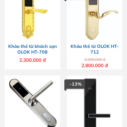
Khóa thẻ từ khách sạn
Khóa thẻ từ OLOK HT-
OLOK HT-708
712
2.300.000
đ
3.200.000
đ
Giá
Giá
2.800.000
đ
gốc
hiện
là:
tại
3.200.000 đ.
là:
2.800.000 
-13%