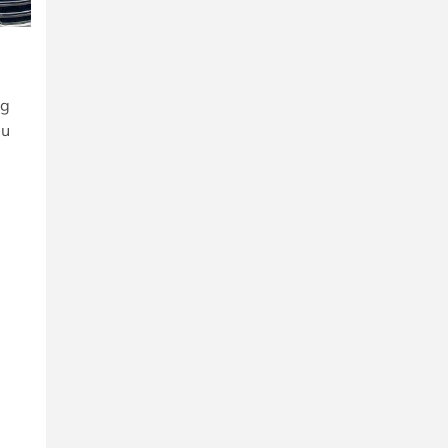
ng
ầu