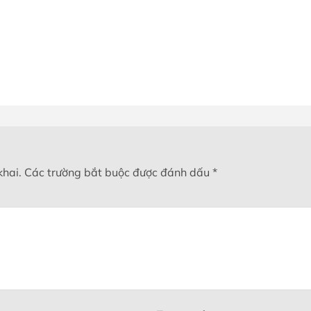
khai.
Các trường bắt buộc được đánh dấu
*