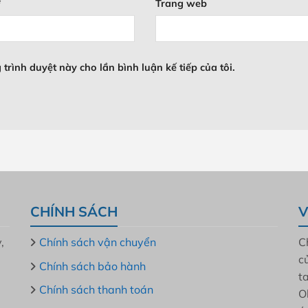
*
Trang web
 trình duyệt này cho lần bình luận kế tiếp của tôi.
CHÍNH SÁCH
V
,
Chính sách vận chuyển
C
c
Chính sách bảo hành
t
Chính sách thanh toán
O