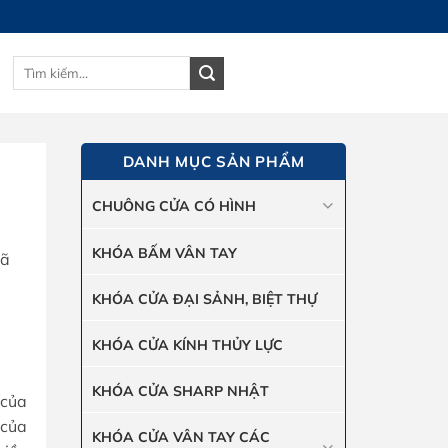
Tìm
GIỎ HÀNG
kiếm:
DANH MỤC SẢN PHẨM
CHUÔNG CỬA CÓ HÌNH
KHÓA BẤM VÂN TAY
đã
KHÓA CỬA ĐẠI SẢNH, BIỆT THỰ
KHÓA CỬA KÍNH THỦY LỰC
KHÓA CỬA SHARP NHẬT
 của
 của
KHÓA CỬA VÂN TAY CÁC