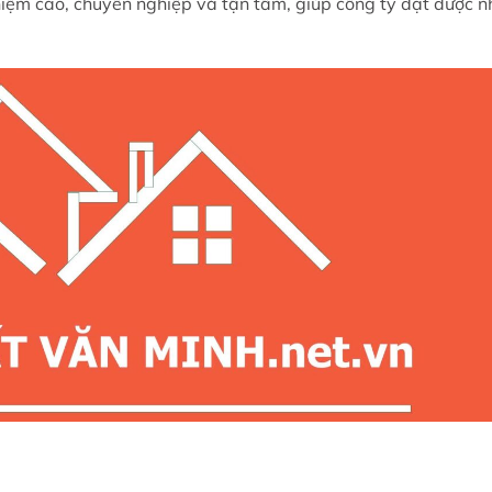
nhiệm cao, chuyên nghiệp và tận tâm, giúp công ty đạt được n