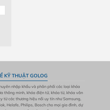
Ề KỸ THUẬT GOLOG
huyên nhập khẩu và phân phối các loại khóa
ửa thông minh, khóa điện tử, khóa từ, khóa vân
ay từ các thương hiệu nổi uy tín như Samsung,
lok, Helafe, Philips, Bosch cho mọi gia đình, dự