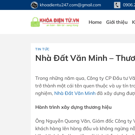
Bỏ
khoadientu247.com@gmail.com
0906.
qua
nội
Home
Giới thiệu
K
dung
TIN TỨC
Nhà Đất Văn Minh – Thươ
Trong những năm qua, Công ty CP Đầu tư Vă
trở thành một cái tên quen thuộc và uy tín t
nghiệm,
Nhà Đất Văn Minh
đã xây dựng được
Hành trình xây dựng thương hiệu
Ông Nguyễn Quang Văn, Giám đốc Công ty Văn 
khách hàng lên hàng đầu và không ngừng nỗ 