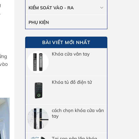
g
KIỂM SOÁT VÀO - RA
,
PHỤ KIỆN
BÀI VIẾT MỚI NHẤT
Khóa cửa vân tay
ứng
 vào
Khóa tủ đồ điện tử
cách chọn khóa cửa vân
tay
Tại sao nên lắp khóa