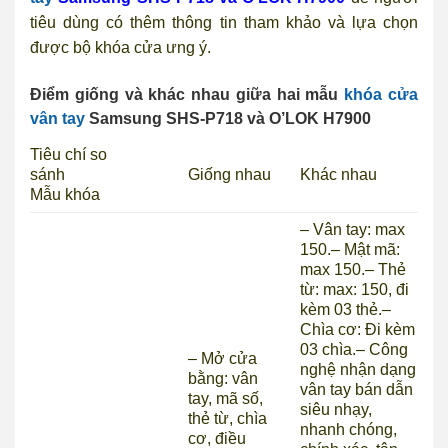
tiêu dùng có thêm thông tin tham khảo và lựa chọn
được bộ khóa cửa ưng ý.
Điểm giống và khác nhau giữa hai mẫu
khóa cửa
vân tay
Samsung SHS-P718 và O’LOK H7900
Tiêu chí so
sánh
Giống nhau
Khác nhau
Mẫu khóa
– Vân tay: max
150.
– Mật mã:
max 150.
– Thẻ
từ: max: 150, đi
kèm 03 thẻ.
–
Chìa cơ: Đi kèm
03 chìa.
– Công
– Mở cửa
nghệ nhận dạng
bằng: vân
vân tay bán dẫn
tay, mã số,
siêu nhạy,
thẻ từ, chìa
nhanh chóng,
cơ, điều