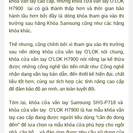
khóa vân tay cao cấp, nhưng khóa cửa vân tay O’LOK
H7900 lại có giá thành thấp hơn và thời gian bảo
hành lâu hơn bởi đây là dòng khóa tham gia vào thị
trường sau hãng Khóa Samsung cũng như các hãng
khóa khác.
Thế nhưng, cũng chính bởi vì tham gia vào thị trường
sau nên dòng khóa cửa vân tay O’LOK nói chung,
khóa cửa vân tay O’LOK H7900 nói riêng lại kế thừa
được những công nghệ tân tiến nhất như Công nghệ
nhận dạng vân tay bán dẫn, đến thiết kế hiện đại, chất
liệu tốt hơn, cùng sự tích hợp các tính năng cao cấp
để đảm bảo độ an ninh, an toàn tuyệt đối.
Tóm lại, khóa cửa vân tay Samsung SHS-P718 và
khóa cửa vân tay O’LOK H7900 là hai mẫu khóa vân
tay cao cấp đang được người tiêu dùng “cân đo đong
đếm” để lựa chọn ra mẫu khóa cửa phù hợp cho ngôi
nhà, căn hộ,…và đáp ứng được nhu cầu sử dụng của