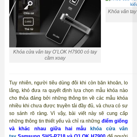
Khóa vân ta
Khóa cửa vân tay O’LOK H7900 có tay
cầm xoay
Tuy nhiên, người tiêu dùng đôi khi còn băn khoăn, lo
lắng, khó đưa ra quyết định lựa chọn mẫu khóa nào
cho thỏa đáng bởi những thông tin về các mẫu khóa
nhiều khi chưa được truyền tải đầy đủ, và chưa có sự
so sánh rõ ràng. Vì vậy, bài viết này sẽ cung cấp
những thông tin thiết yếu và chỉ ra những
điểm giống
và khác nhau giữa hai mẫu
khóa cửa vân
tay
Samsung SHS-P718 và O’LOK H7900
để người