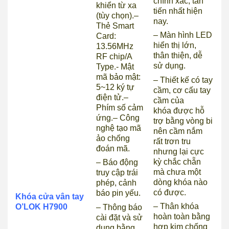
chính xác, tân
khiển từ xa
tiến nhất hiện
(tùy chọn).
–
nay.
Thẻ Smart
– Màn hình LED
Card:
hiển thị lớn,
13.56MHz
thân thiện, dễ
RF chip/A
sử dụng.
Type.
­- Mật
mã bảo mật:
– Thiết kế có tay
5~12 ký tự
cầm, cơ cấu tay
điện tử.
–
cầm của
Phím số cảm
khóa được hỗ
ứng.
– Công
trợ bằng vòng bi
nghệ tạo mã
nên cầm nắm
ảo chống
rất trơn tru
đoán mã.
nhưng lại cực
kỳ chắc chẵn
– Báo động
mà chưa một
truy cập trái
dòng khóa nào
phép, cảnh
có được.
báo pin yếu.
Khóa cửa vân tay
– Thân khóa
O’LOK H7900
– Thông báo
hoàn toàn bằng
cài đặt và sử
hợp kim chống
dụng bằng