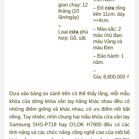
gian chạy: 12
– Đố
cửa
rộng
tháng (10
trên 11cm, dày
lần/ngày)
>=4cm.
–
– Màu sắc: 2
Loại
cửa
phù
màu chủ đạo:
hợp: Gỗ, sắt.
màu Vàng và
màu Đen
– Bảo hành: 1
năm.
–
Gía: 8,800.000 ₫
Dựa vào bảng so sánh trên có thể thấy rằng, mỗi mẫu
khóa của dòng khóa vân tay hãng khác nhau đều có
những điểm giống và khác nhau, có ưu điểm nổi bật
riêng. Tuy nhiên, nhìn chung hai mẫu khóa cửa vân tay
Samsung SHS-P718 hay O’LOK H7900 đều có các
tính năng và các chức năng công nghệ cao của một bộ