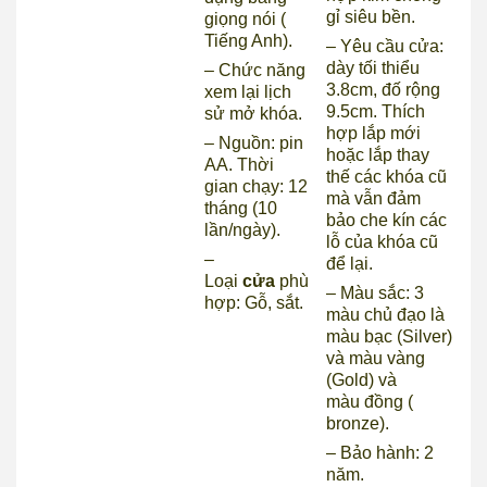
gỉ siêu bền.
giọng nói (
Tiếng Anh).
– Yêu cầu cửa:
dày tối thiểu
– Chức năng
3.8cm, đố rộng
xem lại lịch
9.5cm. Thích
sử mở khóa.
hợp lắp mới
– Nguồn: pin
hoặc lắp thay
AA. Thời
thế các khóa cũ
gian chạy: 12
mà vẫn đảm
tháng (10
bảo che kín các
lần/ngày).
lỗ của khóa cũ
–
để lại.
Loại
cửa
phù
– Màu sắc: 3
hợp: Gỗ, sắt.
màu chủ đạo là
màu bạc (Silver)
và màu vàng
(Gold) và
màu đồng (
bronze).
– Bảo hành: 2
năm.