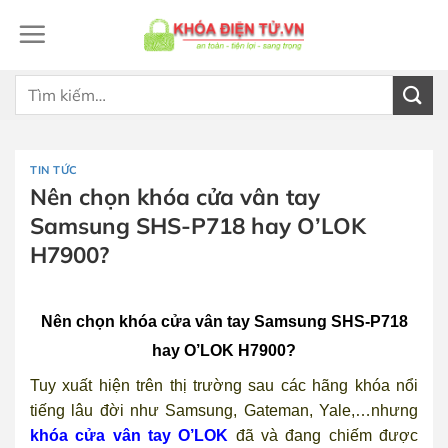
Bỏ
qua
nội
dung
Tìm
kiếm:
TIN TỨC
Nên chọn khóa cửa vân tay
Samsung SHS-P718 hay O’LOK
H7900?
Nên chọn khóa cửa vân tay Samsung SHS-P718
hay O’LOK H7900?
Tuy xuất hiện trên thị trường sau các hãng khóa nổi
tiếng lâu đời như Samsung, Gateman, Yale,…nhưng
khóa cửa vân tay O’LOK
đã và đang chiếm được