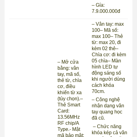
– Gía:
7.9.000.000đ
– Vân tay: max
100
– Mã số:
max 100
– Thẻ
từ: max 20, đi
kèm 02 thẻ
–
Chìa cơ: đi kèm
05 chìa
– Màn
– Mở cửa
hình LED tự
bằng: vân
động sáng số
tay, mã số,
khi người dùng
thẻ từ, chìa
cách khóa
cơ, điều
70cm.
khiển từ xa
(tùy chọn).
–
– Công nghệ
Thẻ Smart
nhận dạng vân
Card:
tay quang học
13.56MHz
đã cũ.
RF chip/A
– Chức năng
Type.
­- Mật
khóa kép cả vân
mã bảo mật: