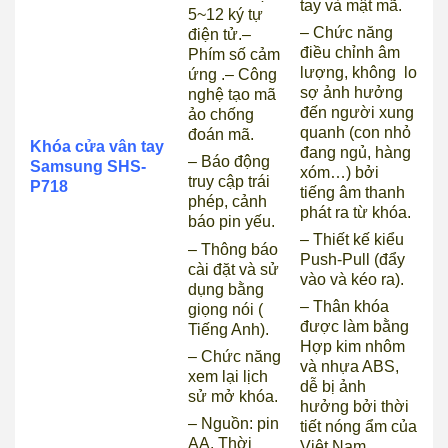
tay và mật mã.
5~12 ký tự
– Chức năng
điện tử.
–
điều chỉnh âm
Phím số cảm
lượng, không lo
ứng .
– Công
sợ ảnh hưởng
nghệ tạo mã
đến người xung
ảo chống
quanh (con nhỏ
đoán mã.
Khóa cửa vân tay
đang ngủ, hàng
– Báo động
Samsung SHS-
xóm…) bởi
truy cập trái
P718
tiếng âm thanh
phép, cảnh
phát ra từ khóa.
báo pin yếu.
– Thiết kế kiểu
– Thông báo
Push-Pull (đẩy
cài đặt và sử
vào và kéo ra).
dụng bằng
– Thân khóa
giọng nói (
được làm bằng
Tiếng Anh).
Hợp kim nhôm
– Chức năng
và nhựa ABS,
xem lại lịch
dễ bị ảnh
sử mở khóa.
hưởng bởi thời
– Nguồn: pin
tiết nóng ẩm của
AA. Thời
Việt Nam.