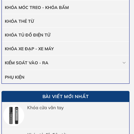
KHÓA MÓC TREO - KHÓA BẤM
KHÓA THẺ TỪ
KHÓA TỦ ĐỒ ĐIỆN TỬ
KHÓA XE ĐẠP - XE MÁY
KIỂM SOÁT VÀO - RA
PHỤ KIỆN
BÀI VIẾT MỚI NHẤT
Khóa cửa vân tay