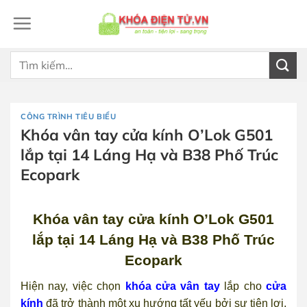
Bỏ
qua
nội
dung
Tìm
kiếm:
CÔNG TRÌNH TIÊU BIỂU
Khóa vân tay cửa kính O’Lok G501
lắp tại 14 Láng Hạ và B38 Phố Trúc
Ecopark
Khóa vân tay cửa kính O’Lok G501
lắp tại 14 Láng Hạ và B38 Phố Trúc
Ecopark
Hiện nay, việc chọn
khóa cửa vân tay
lắp cho
cửa
kính
đã trở thành một xu hướng tất yếu bởi sự tiện lợi,