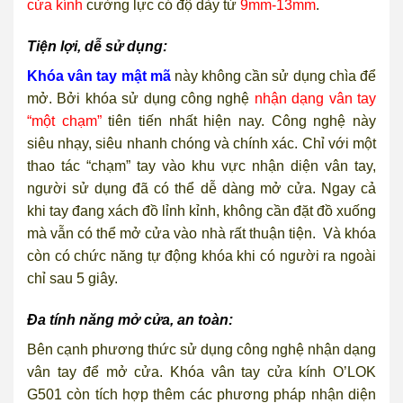
cửa kính
cường lực có độ dày từ
9mm-13mm
.
Tiện lợi, dễ sử dụng:
Khóa vân tay mật mã
này không cần sử dụng chìa để
mở. Bởi khóa sử dụng công nghệ
nhận dạng vân tay
“một chạm”
tiên tiến nhất hiện nay. Công nghệ này
siêu nhạy, siêu nhanh chóng và chính xác. Chỉ với một
thao tác “chạm” tay vào khu vực nhận diện vân tay,
người sử dụng đã có thể dễ dàng mở cửa. Ngay cả
khi tay đang xách đồ lỉnh kỉnh, không cần đặt đồ xuống
mà vẫn có thể mở cửa vào nhà rất thuận tiện. Và khóa
còn có chức năng tự động khóa khi có người ra ngoài
chỉ sau 5 giây.
Đa tính năng mở cửa, an toàn:
Bên cạnh phương thức sử dụng công nghệ nhận dạng
vân tay để mở cửa. Khóa vân tay cửa kính O’LOK
G501 còn tích hợp thêm các phương pháp nhận diện