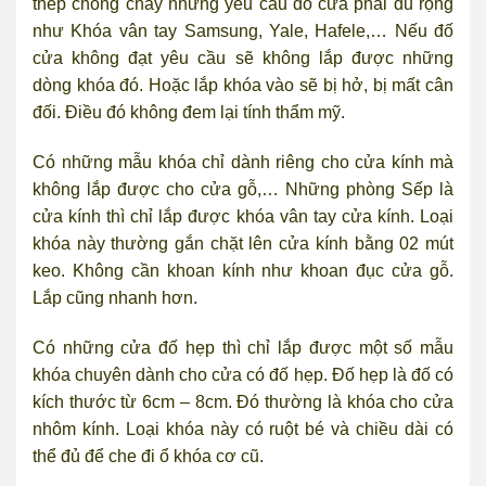
thép chống cháy nhưng yêu cầu đố cửa phải đủ rộng
như Khóa vân tay Samsung, Yale, Hafele,… Nếu đố
cửa không đạt yêu cầu sẽ không lắp được những
dòng khóa đó. Hoặc lắp khóa vào sẽ bị hở, bị mất cân
đối. Điều đó không đem lại tính thẩm mỹ.
Có những mẫu khóa chỉ dành riêng cho cửa kính mà
không lắp được cho cửa gỗ,… Những phòng Sếp là
cửa kính thì chỉ lắp được khóa vân tay cửa kính. Loại
khóa này thường gắn chặt lên cửa kính bằng 02 mút
keo. Không cần khoan kính như khoan đục cửa gỗ.
Lắp cũng nhanh hơn.
Có những cửa đố hẹp thì chỉ lắp được một số mẫu
khóa chuyên dành cho cửa có đố hẹp. Đố hẹp là đố có
kích thước từ 6cm – 8cm. Đó thường là khóa cho cửa
nhôm kính. Loại khóa này có ruột bé và chiều dài có
thể đủ để che đi ổ khóa cơ cũ.