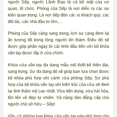
người Sếp, người Lãnh Đạo là cả bộ mặt của cơ
quan, tổ chức. Phòng của Sếp là nơi diễn ra các sự
kiện quan trọng. Là nơi tiếp đón các vị khách quý, các
đối tác, các nhà đầu tư lớn,…
Phòng của Sếp càng sang trọng, lịch sự càng đem lại
ấn tượng tốt trong lòng người tới thăm. Điều đó sẽ
được góp phần ngay từ cái nhìn đầu tiên với bộ khóa
vân tay được lắp ở cửa chính.
Khóa cửa vân tay đa dạng mẫu mã thiết kế hiện đại,
sang trọng. Sự đa dạng đó sẽ giúp bạn lựa chọn được
bộ khóa phù hợp với cánh cửa phòng Sếp. Sự phù
hợp của bộ khóa vân tay với kiến trúc của cửa sẽ đem
lại tính thẩm mỹ cao nhất. Vừa tiện dụng, vừa hài hòa,
tôn lên vẻ đẹp tự nhiên. Và nâng tầm đẳng cấp cho
người chủ sở hữu – Sếp!
Vậy, có những loại khóa cửa vân tay nào phù hợp cho