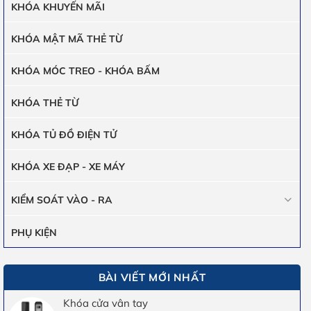
KHÓA KHUYẾN MÃI
KHÓA MẬT MÃ THẺ TỪ
KHÓA MÓC TREO - KHÓA BẤM
KHÓA THẺ TỪ
KHÓA TỦ ĐỒ ĐIỆN TỬ
KHÓA XE ĐẠP - XE MÁY
KIỂM SOÁT VÀO - RA
PHỤ KIỆN
BÀI VIẾT MỚI NHẤT
Khóa cửa vân tay