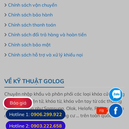
Chính sách vận chuyển
Chính sách bảo hành
Chính sách thanh toán
Chính sách đổi trả hàng và hoàn tiền
Chính sách bảo mật
Chính sách hỗ trợ và xử lý khiếu nại
VỀ KỸ THUẬT GOLOG
Chuyên nhập khẩu và phân phối các loại khóa cửa thông
minh, khóa điện tử, khóa từ, khóa vân tay từ các thương
Báo giá
hiệu nổi uy tín như Samsung, Olok, Helafe, Philips, Bosch
FB
Hotline 1:
0906.299.922
cho mọi gia đình, dự án, chung cư … trên toàn quốc
Hotline 2:
0903.222.658