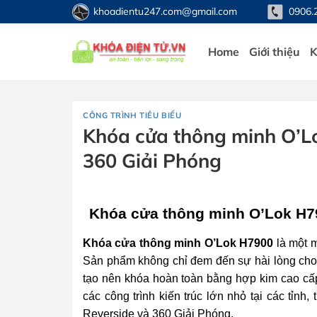
Bỏ
khoadientu247.com@gmail.com
0906.
qua
nội
Home
Giới thiệu
K
dung
CÔNG TRÌNH TIÊU BIỂU
Khóa cửa thông minh O’L
360 Giải Phóng
Khóa cửa thông minh O’Lok H79
Khóa cửa thông minh O’Lok H7900
là một 
Sản phẩm không chỉ đem đến sự hài lòng cho n
tạo nên khóa hoàn toàn bằng hợp kim cao cấp
các công trình kiến trúc lớn nhỏ tại các tỉn
Reverside và 360 Giải Phóng.