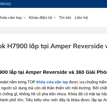
299.922
hóa vân tay
Khóa điện tử
Tin tức
Liên hệ
ok H7900 lắp tại Amper Reverside 
00 lắp tại Amper Reverside và 360 Giải Ph
model nằm trong TOP
khóa cửa vân tay
được ưa chuộng hiện 
gười sử dụng mà còn rất thân thiện với môi trường. Bởi chất
 chống gỉ, không hề có pha trộn nhựa. Khóa đã có mặt tại hầ
h, thành phố lớn. Tiêu biểu như mới đây là khóa được lắp tại 