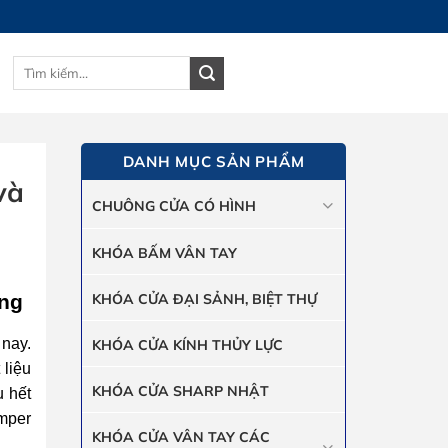
Tìm
GIỎ HÀNG
kiếm:
DANH MỤC SẢN PHẨM
và
CHUÔNG CỬA CÓ HÌNH
KHÓA BẤM VÂN TAY
KHÓA CỬA ĐẠI SẢNH, BIỆT THỰ
óng
nay.
KHÓA CỬA KÍNH THỦY LỰC
 liệu
KHÓA CỬA SHARP NHẬT
u hết
Amper
KHÓA CỬA VÂN TAY CÁC