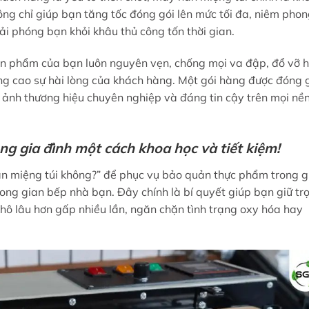
ông chỉ giúp bạn tăng tốc đóng gói lên mức tối đa, niêm pho
ải phóng bạn khỏi khâu thủ công tốn thời gian.
ản phẩm của bạn luôn nguyên vẹn, chống mọi va đập, đổ vỡ 
g cao sự hài lòng của khách hàng. Một gói hàng được đóng g
 ảnh thương hiệu chuyên nghiệp và đáng tin cậy trên mọi nề
 gia đình một cách khoa học và tiết kiệm!
 miệng túi không?” để phục vụ bảo quản thực phẩm trong g
 trong gian bếp nhà bạn. Đây chính là bí quyết giúp bạn giữ trọ
ồ khô lâu hơn gấp nhiều lần, ngăn chặn tình trạng oxy hóa hay