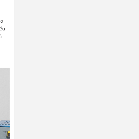
ao
iều
á