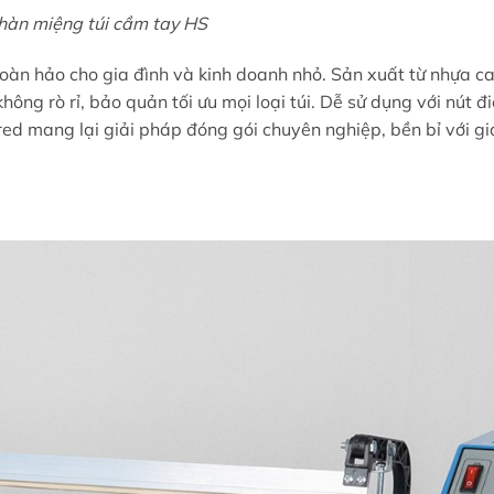
hàn miệng túi cầm tay HS
hoàn hảo cho gia đình và kinh doanh nhỏ. Sản xuất từ nhựa c
ng rò rỉ, bảo quản tối ưu mọi loại túi. Dễ sử dụng với nút đ
-red mang lại giải pháp đóng gói chuyên nghiệp, bền bỉ với gi