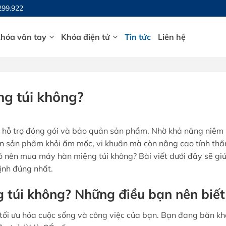
299.922
hóa vân tay
Khóa điện tử
Tin tức
Liên hệ
g túi không?
ộc hỗ trợ đóng gói và bảo quản sản phẩm. Nhờ khả năng niêm
ặn sản phẩm khỏi ẩm mốc, vi khuẩn mà còn nâng cao tính th
ó nên mua máy hàn miệng túi không? Bài viết dưới đây sẽ gi
định đúng nhất.
túi không? Những điều bạn nên biết
p tối ưu hóa cuộc sống và công việc của bạn. Bạn đang băn k