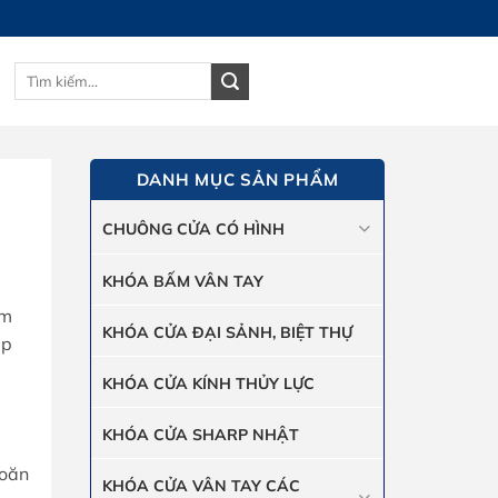
Tìm
GIỎ HÀNG
kiếm:
DANH MỤC SẢN PHẨM
CHUÔNG CỬA CÓ HÌNH
KHÓA BẤM VÂN TAY
ẩm
KHÓA CỬA ĐẠI SẢNH, BIỆT THỰ
úp
KHÓA CỬA KÍNH THỦY LỰC
KHÓA CỬA SHARP NHẬT
hoăn
KHÓA CỬA VÂN TAY CÁC