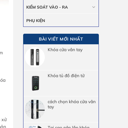
KIỂM SOÁT VÀO - RA
PHỤ KIỆN
BÀI VIẾT MỚI NHẤT
Khóa cửa vân tay
ầm
Khóa tủ đồ điện tử
hóa
cách chọn khóa cửa vân
tay
ộ xử
oản
Tại sao nên lắp khóa