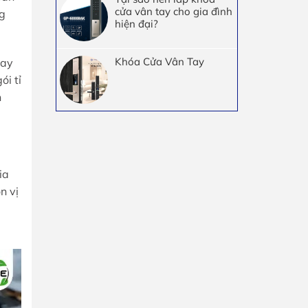
cửa vân tay cho gia đình
ng
hiện đại?
Khóa Cửa Vân Tay
hay
ói tỉ
n
ia
n vị