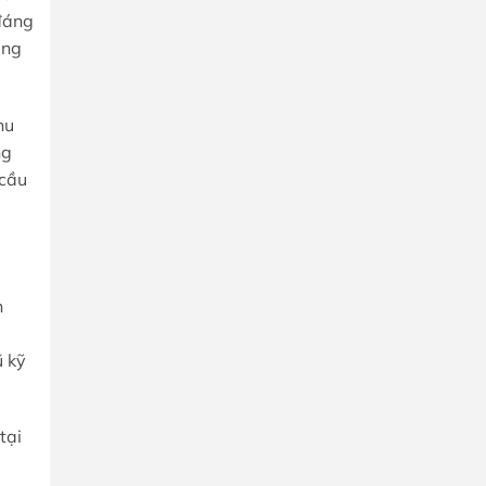
 đáng
ãng
hu
ng
 cầu
h
ũ kỹ
tại