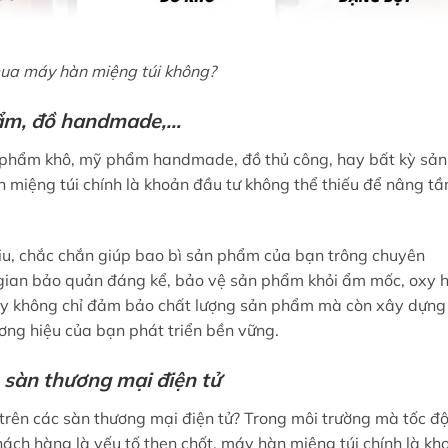
ua máy hàn miệng túi không?
ẩm, đồ handmade,…
 phẩm khô, mỹ phẩm handmade, đồ thủ công, hay bất kỳ sản
 miệng túi chính là khoản đầu tư không thể thiếu để nâng t
u, chắc chắn giúp bao bì sản phẩm của bạn trông chuyên
i gian bảo quản đáng kể, bảo vệ sản phẩm khỏi ẩm mốc, oxy 
 này không chỉ đảm bảo chất lượng sản phẩm mà còn xây dựng
ơng hiệu của bạn phát triển bền vững.
 sàn thương mại điện tử
trên các sàn thương mại điện tử? Trong môi trường mà tốc đ
ách hàng là yếu tố then chốt, máy hàn miệng túi chính là kh