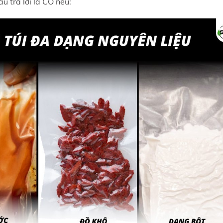
u trả lời là CÓ nếu: