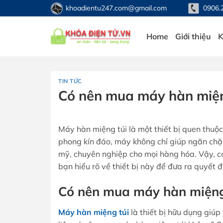
Bỏ
khoadientu247.com@gmail.com
0906.
qua
nội
Home
Giới thiệu
K
dung
TIN TỨC
Có nên mua máy hàn miện
Máy hàn miệng túi là một thiết bị quen thu
phong kín đáo, máy không chỉ giúp ngăn ch
mỹ, chuyên nghiệp cho mọi hàng hóa. Vậy, c
bạn hiểu rõ về thiết bị này để đưa ra quyết 
Có nên mua máy hàn miệng 
Máy hàn miệng túi
là thiết bị hữu dụng giú