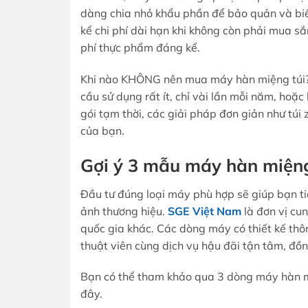
dàng chia nhỏ khẩu phần để bảo quản và biế
kể chi phí dài hạn khi không còn phải mua sắ
phí thực phẩm đáng kể.
Khi nào KHÔNG nên mua máy hàn miệng túi? 
cầu sử dụng rất ít, chỉ vài lần mỗi năm, hoặ
gói tạm thời, các giải pháp đơn giản như tú
của bạn.
Gợi ý 3 mẫu máy hàn miệng
Đầu tư đúng loại máy phù hợp sẽ giúp bạn tiế
ảnh thương hiệu.
SGE Việt Nam
là đơn vị cu
quốc gia khác. Các dòng máy có thiết kế thôn
thuật viên cùng dịch vụ hậu đãi tận tâm, đồ
Bạn có thể tham khảo qua 3 dòng máy hàn mi
đây.