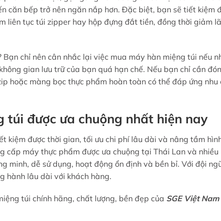
n căn bếp trở nên ngăn nắp hơn. Đặc biệt, bạn sẽ tiết kiệm
m liên tục túi zipper hay hộp đựng đắt tiền, đồng thời giảm l
Bạn chỉ nên cân nhắc lại việc mua máy hàn miệng túi nếu n
c không gian lưu trữ của bạn quá hạn chế. Nếu bạn chỉ cần đó
i zip hoặc màng bọc thực phẩm hoàn toàn có thể đáp ứng nhu
 túi được ưa chuộng nhất hiện nay
t kiệm được thời gian, tối ưu chi phí lâu dài và nâng tầm hìn
ng cấp máy thực phẩm được ưa chuộng tại Thái Lan và nhiều
g minh, dễ sử dụng, hoạt động ổn định và bền bỉ. Với đội ng
ng hành lâu dài với khách hàng.
ệng túi chính hãng, chất lượng, bền đẹp của
SGE Việt Nam