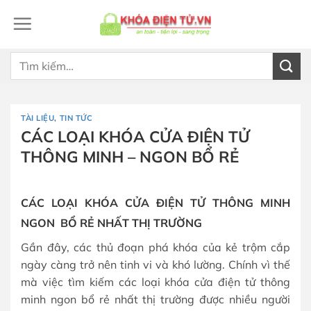
Bỏ
qua
nội
dung
Tìm
kiếm:
TÀI LIỆU
,
TIN TỨC
CÁC LOẠI KHÓA CỬA ĐIỆN TỬ
THÔNG MINH – NGON BỔ RẺ
CÁC LOẠI KHÓA CỬA ĐIỆN TỬ THÔNG MINH
NGON BỔ RẺ NHẤT THỊ TRƯỜNG
Gần đây, các thủ đoạn phá khóa của kẻ trộm cắp
ngày càng trở nên tinh vi và khó lường. Chính vì thế
mà việc tìm kiếm các loại khóa cửa điện tử thông
minh ngon bổ rẻ nhất thị trường được nhiều người