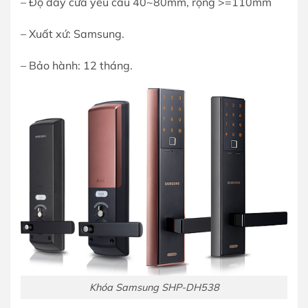
– Độ dày cửa yêu cầu 40~80mm, rộng >=110mm
– Xuất xứ: Samsung.
– Bảo hành: 12 tháng.
Khóa Samsung SHP-DH538