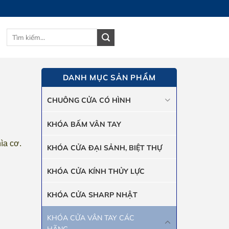
Tìm
GIỎ HÀNG
kiếm:
DANH MỤC SẢN PHẨM
CHUÔNG CỬA CÓ HÌNH
KHÓA BẤM VÂN TAY
hìa cơ.
KHÓA CỬA ĐẠI SẢNH, BIỆT THỰ
KHÓA CỬA KÍNH THỦY LỰC
KHÓA CỬA SHARP NHẬT
KHÓA CỬA VÂN TAY CÁC