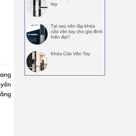
tay
Tại sao nên lắp khóa
cửa vân tay cho gia đình
hiện đại?
Khóa Cửa Vân Tay
sang
uyền
hẳng