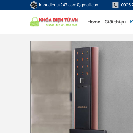
Bỏ
khoadientu247.com@gmail.com
0906.
qua
nội
Home
Giới thiệu
K
dung