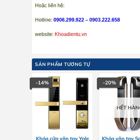
Hoặc liên hệ:
Hotline:
0906.299.922 – 0903.222.658
website:
Khoadientu.vn
SẢN PHẨM TƯƠNG TỰ
-14%
-20%
HẾT HÀN
Khóa cửa vân tay Yale
Khóa vân tay 