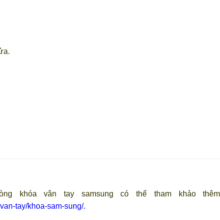
ửa.
ng khóa vân tay samsung có thể tham khảo thêm 
-van-tay/khoa-sam-sung/.