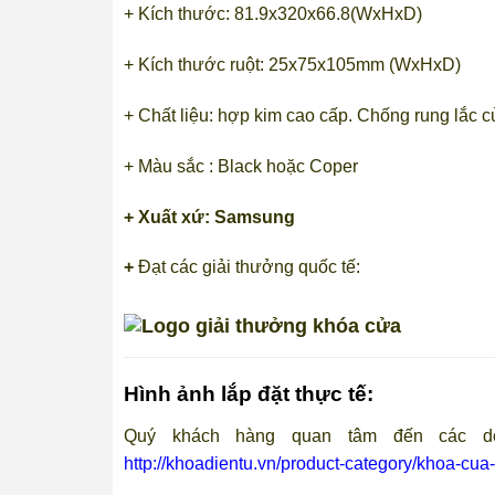
+ Kích thước: 81.9x320x66.8(WxHxD)
+ Kích thước ruột: 25x75x105mm (WxHxD)
+ Chất liệu: hợp kim cao cấp. Chống rung lắc c
+ Màu sắc : Black hoặc Coper
+ Xuất xứ: Samsung
+
Đạt các giải thưởng quốc tế:
Hình ảnh lắp đặt thực tế:
Quý khách hàng quan tâm đến các dò
http://khoadientu.vn/product-category/khoa-cua