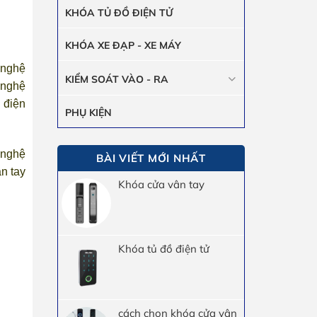
KHÓA TỦ ĐỒ ĐIỆN TỬ
KHÓA XE ĐẠP - XE MÁY
 nghệ
KIỂM SOÁT VÀO - RA
 nghệ
 điện
PHỤ KIỆN
 nghệ
BÀI VIẾT MỚI NHẤT
n tay
Khóa cửa vân tay
Khóa tủ đồ điện tử
cách chọn khóa cửa vân