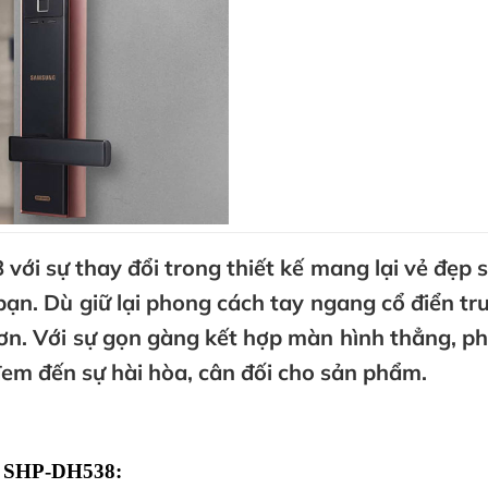
i sự thay đổi trong thiết kế mang lại vẻ đẹp 
bạn. Dù giữ lại phong cách tay ngang cổ điển tr
ơn. Với sự gọn gàng kết hợp màn hình thẳng, p
em đến sự hài hòa, cân đối cho sản phẩm.
g SHP-DH538: