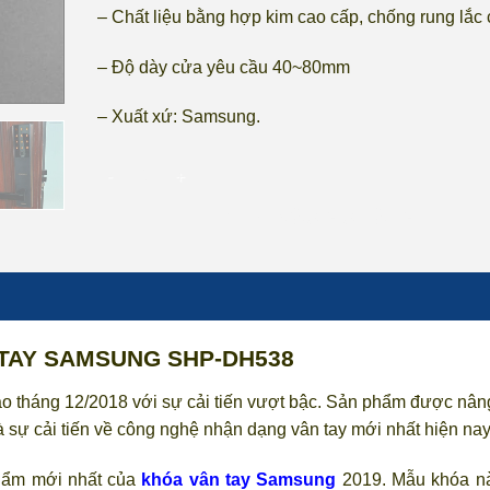
– Chất liệu bằng hợp kim cao cấp, chống rung lắc 
– Độ dày cửa yêu cầu 40~80mm
– Xuất xứ: Samsung.
KHÓA VÂN TAY SAMSUNG SHP-DH538 số lượng
THÊM VÀO GIỎ HÀNG
TAY SAMSUNG SHP-DH538
ào tháng 12/2018 với sự cải tiến vượt bậc. Sản phẩm được nân
là sự cải tiến về công nghệ nhận dạng vân tay mới nhất hiện nay
hẩm mới nhất của
khóa vân tay Samsung
2019. Mẫu khóa n