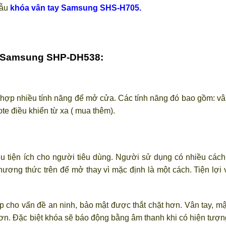
mẫu
khóa vân tay Samsung SHS-H705.
ay Samsung SHP-DH538:
p nhiều tính năng để mở cửa. Các tính năng đó bao gồm: vân
te điều khiển từ xa ( mua thêm).
iều tiện ích cho người tiêu dùng. Người sử dụng có nhiều cách
ương thức trên để mở thay vì mặc định là một cách. Tiện lợi 
p cho vấn đề an ninh, bảo mật được thắt chặt hơn. Vân tay, mậ
hơn. Đặc biệt khóa sẽ báo động bằng âm thanh khi có hiện tượn