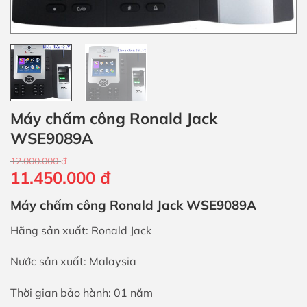
Máy chấm công Ronald Jack
WSE9089A
12.000.000
đ
Giá
Giá
11.450.000
đ
gốc
hiện
Máy chấm công Ronald Jack WSE9089A
là:
tại
12.000.000 đ.
là:
Hãng sản xuất: Ronald Jack
11.450.000 đ.
Nước sản xuất: Malaysia
Thời gian bảo hành: 01 năm