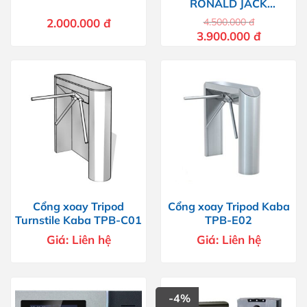
RONALD JACK
5000AID
2.000.000
đ
4.500.000
đ
Giá
Giá
3.900.000
đ
gốc
hiện
là:
tại
4.500.000 đ.
là:
3.900.000 
Cổng xoay Tripod
Cổng xoay Tripod Kaba
Turnstile Kaba TPB-C01
TPB-E02
Giá:
Liên hệ
Giá:
Liên hệ
-4%