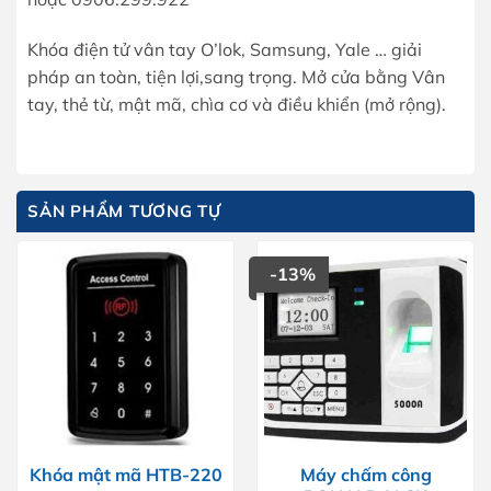
Khóa điện tử vân tay O’lok, Samsung, Yale … giải
pháp an toàn, tiện lợi,sang trọng. Mở cửa bằng Vân
tay, thẻ từ, mật mã, chìa cơ và điều khiển (mở rộng).
SẢN PHẨM TƯƠNG TỰ
-13%
Khóa mật mã HTB-220
Máy chấm công