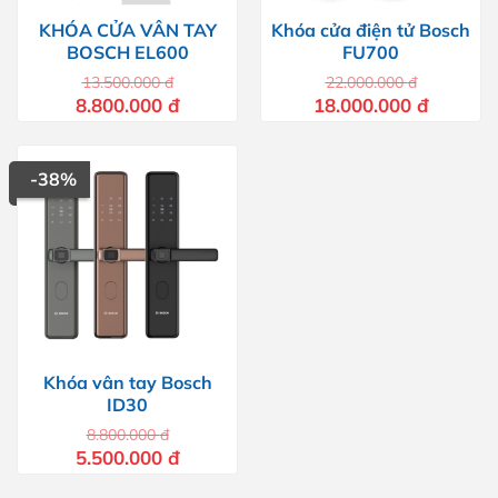
KHÓA CỬA VÂN TAY
Khóa cửa điện tử Bosch
BOSCH EL600
FU700
13.500.000
đ
22.000.000
đ
Giá
Giá
Giá
Giá
8.800.000
đ
18.000.000
đ
gốc
hiện
gốc
hiện
là:
tại
là:
tại
13.500.000 đ.
là:
22.000.000 đ.
là:
8.800.000 đ.
18.000.00
-38%
Khóa vân tay Bosch
ID30
8.800.000
đ
Giá
Giá
5.500.000
đ
gốc
hiện
là:
tại
8.800.000 đ.
là: