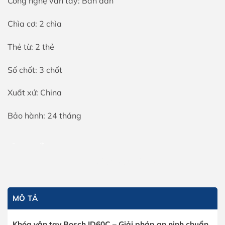
Công nghệ vân tay: Bán dẫn
Chìa cơ: 2 chìa
Thẻ từ: 2 thẻ
Số chốt: 3 chốt
Xuất xứ: China
Bảo hành: 24 tháng
Khóa vân tay Bosch ID60C số lượng
THÊM VÀO GIỎ HÀNG
MÔ TẢ
Khóa vân tay Bosch ID60C – Giải pháp an ninh chuẩn