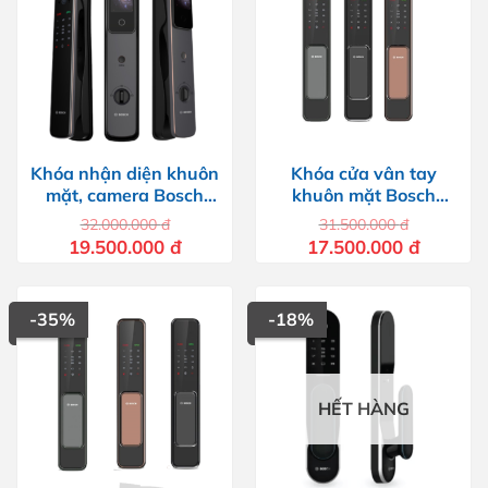
Khóa nhận diện khuôn
Khóa cửa vân tay
mặt, camera Bosch
khuôn mặt Bosch
EL800VF
EL600F
32.000.000
đ
31.500.000
đ
Giá
Giá
Giá
Giá
19.500.000
đ
17.500.000
đ
gốc
hiện
gốc
hiện
là:
tại
là:
tại
32.000.000 đ.
là:
31.500.000 đ.
là:
19.500.000 đ.
17.500.00
-35%
-18%
HẾT HÀNG