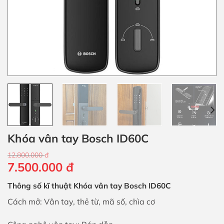
Khóa vân tay Bosch ID60C
12.800.000
đ
Giá
Giá
7.500.000
đ
gốc
hiện
Thông số kĩ thuật Khóa vân tay Bosch ID60C
là:
tại
12.800.000 đ.
là:
Cách mở: Vân tay, thẻ từ, mã số, chìa cơ
7.500.000 đ.