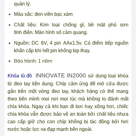
quản lý.
Màu sắc: đen viền bạc xám
Chất liệu: Kim loại chống gỉ, bề mặt phủ sơn
tĩnh điện. Màn hình số cảm quang.
Nguồn: DC 6V, 4 pin AAx1.5v. Có điểm tiếp nguồn
khẩn cấp khi hết pin không kịp thay.
Bảo hành: 1 năm
INNOVATE IN2000
Khóa tủ đồ
sử dụng loại khóa
từ đeo tay tiện dụng. Chíp cảm ứng để mở cửa được
gắn trên một vòng đeo tay, khách hàng có thể mang
theo bên mình mọi nơi mọi lúc mà không lo đánh mất
chìa khóa. Ngay cả khi bạn đi bơi hay xông hơi, chiếc
chìa khóa vẫn được bảo vệ an toàn bởi chất liệu nhựa
cao cấp giữ cho con chíp không bị tác động bởi hơi
nước hoặc lực va đạp mạnh bên ngoài.