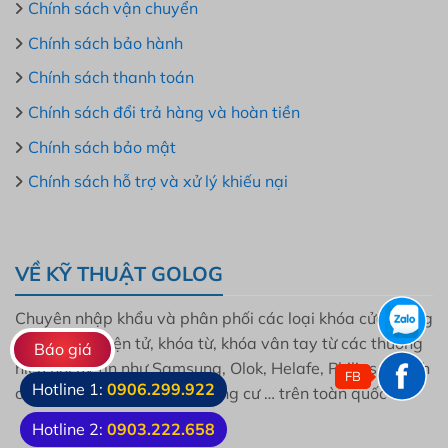
Chính sách vận chuyển
Chính sách bảo hành
Chính sách thanh toán
Chính sách đổi trả hàng và hoàn tiền
Chính sách bảo mật
Chính sách hỗ trợ và xử lý khiếu nại
VỀ KỸ THUẬT GOLOG
Chuyên nhập khẩu và phân phối các loại khóa cửa thông
minh, khóa điện tử, khóa từ, khóa vân tay từ các thương
Báo giá
hiệu nổi uy tín như Samsung, Olok, Helafe, Philips, Bosch
FB
Hotline 1:
0906.299.922
cho mọi gia đình, dự án, chung cư … trên toàn quốc
Hotline 2:
0903.222.658