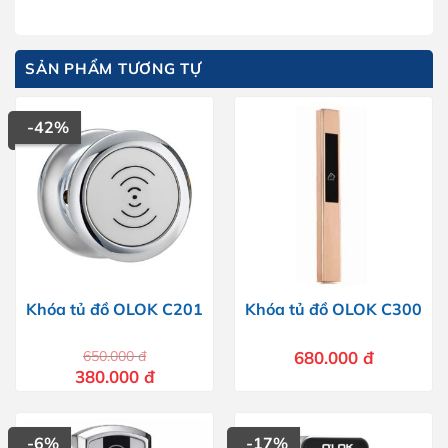
SẢN PHẨM TƯƠNG TỰ
-42%
Khóa tủ đồ OLOK C201
Khóa tủ đồ OLOK C300
650.000
đ
680.000
đ
Giá
Giá
380.000
đ
gốc
hiện
là:
tại
650.000 đ.
là:
380.000 đ.
-6%
-17%