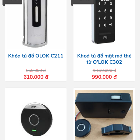
Khóa tủ đồ OLOK C211
Khoá tủ đồ mật mã thẻ
từ O’LOK C302
650.000
đ
1.190.000
đ
Giá
Giá
Giá
Giá
610.000
đ
990.000
đ
gốc
hiện
gốc
hiện
là:
tại
là:
tại
650.000 đ.
là:
1.190.000 đ.
là:
610.000 đ.
990.000 đ.