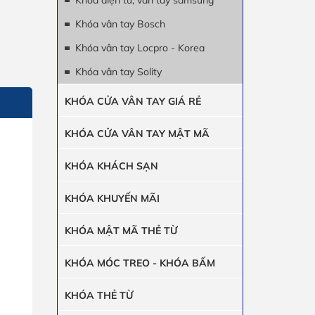
Khóa điện tử, vân tay samsung
Khóa vân tay Bosch
Khóa vân tay Locpro - Korea
Khóa vân tay Solity
KHÓA CỬA VÂN TAY GIÁ RẺ
KHÓA CỬA VÂN TAY MẬT MÃ
KHÓA KHÁCH SẠN
KHÓA KHUYẾN MÃI
KHÓA MẬT MÃ THẺ TỪ
KHÓA MÓC TREO - KHÓA BẤM
KHÓA THẺ TỪ