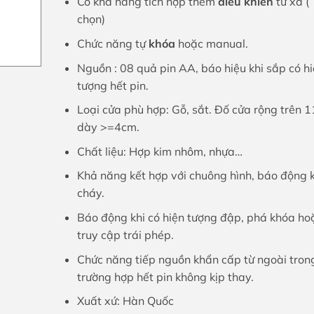
Có khả năng tích hợp thêm
điều khiển
từ xa (
chọn)
Chức năng tự
khóa
hoặc manual.
Nguồn : 08 quả pin AA, báo hiệu khi sắp có h
tượng hết pin.
Loại cửa phù hợp: Gỗ, sắt. Đố cửa rộng trên 
dày >=4cm.
Chất liệu: Hợp kim nhôm, nhựa…
Khả năng kết hợp với chuông hình, báo động k
cháy.
Báo động khi có hiện tượng đập, phá khóa ho
truy cập trái phép.
Chức năng tiếp nguồn khẩn cấp từ ngoài tron
trường hợp hết pin không kịp thay.
Xuất xứ: Hàn Quốc