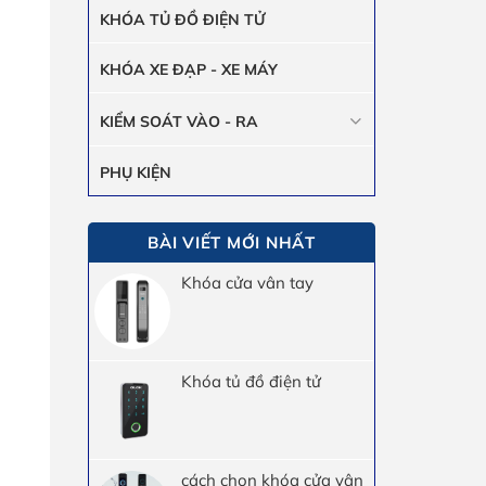
KHÓA TỦ ĐỒ ĐIỆN TỬ
KHÓA XE ĐẠP - XE MÁY
KIỂM SOÁT VÀO - RA
PHỤ KIỆN
BÀI VIẾT MỚI NHẤT
Khóa cửa vân tay
Khóa tủ đồ điện tử
cách chọn khóa cửa vân