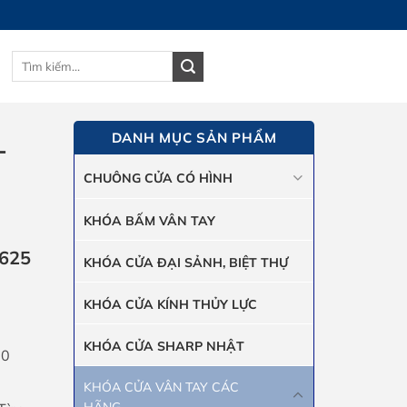
Tìm
GIỎ HÀNG
kiếm:
DANH MỤC SẢN PHẨM
-
CHUÔNG CỬA CÓ HÌNH
KHÓA BẤM VÂN TAY
H625
KHÓA CỬA ĐẠI SẢNH, BIỆT THỰ
KHÓA CỬA KÍNH THỦY LỰC
KHÓA CỬA SHARP NHẬT
20
KHÓA CỬA VÂN TAY CÁC