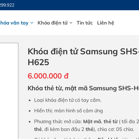
299.922
hóa vân tay
Khóa điện tử
Tin tức
Liên hệ
Khóa điện tử Samsung SHS
H625
6.000.000
đ
Khóa thẻ từ, mật mã Samsung SHS-
Loại khóa điện tử có tay cầm.
Hiển thị: màn hình số cảm ứng
Phương thức mở cửa:
Mật mã
,
thẻ từ
( tối đa 
thẻ
, đi kèm ban đầu 2
thẻ
), chìa cơ: 05 chìa.