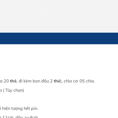
Khóa điện tử Samsung SHS-H625 số lượng
THÊM VÀO GIỎ HÀNG
đa 20
thẻ
, đi kèm ban đầu 2
thẻ
), chìa cơ: 05 chìa.
a ( Tùy chọn)
 hiện tượng hết pin.
rên 11cm, dày >=4cm.