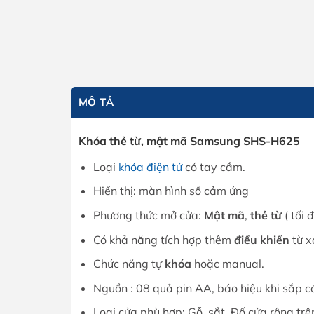
MÔ TẢ
Khóa thẻ từ, mật mã Samsung SHS-H625
Loại
khóa điện tử
có tay cầm.
Hiển thị: màn hình số cảm ứng
Phương thức mở cửa:
Mật mã
,
thẻ từ
( tối 
Có khả năng tích hợp thêm
điều khiển
từ x
Chức năng tự
khóa
hoặc manual.
Nguồn : 08 quả pin AA, báo hiệu khi sắp có
Loại cửa phù hợp: Gỗ, sắt. Đố cửa rộng t