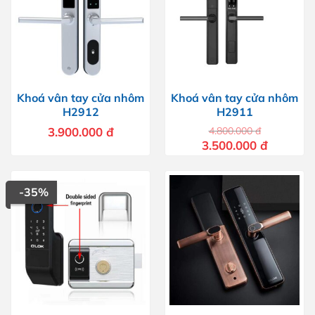
Khoá vân tay cửa nhôm
Khoá vân tay cửa nhôm
H2912
H2911
3.900.000
đ
4.800.000
đ
Giá
Giá
3.500.000
đ
gốc
hiện
là:
tại
4.800.000 đ.
là:
3.500.000 
-35%