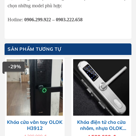
chọn những model phù hợp:
Hotline:
0906.299.922 – 0903.222.658
SẢN PHẨM TƯƠNG TỰ
-29%
Khóa cửa vân tay OLOK
Khóa điện tử cho cửa
H3912
nhôm, nhựa OLOK
H2300