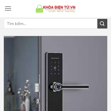
Bỏ
qua
nội
dung
Tìm
kiếm: