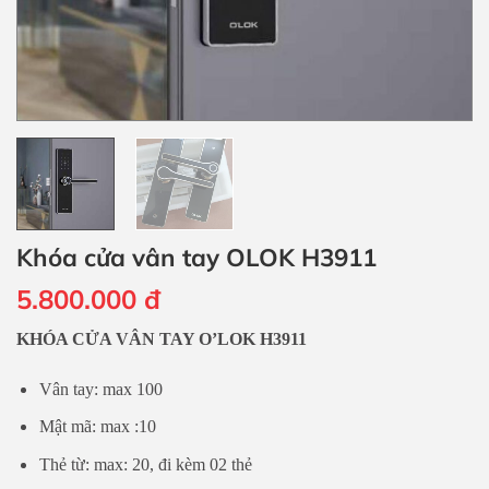
Khóa cửa vân tay OLOK H3911
5.800.000
đ
KHÓA CỬA VÂN TAY O’LOK H3911
Vân tay: max 100
Mật mã: max :10
Thẻ từ: max: 20, đi kèm 02 thẻ