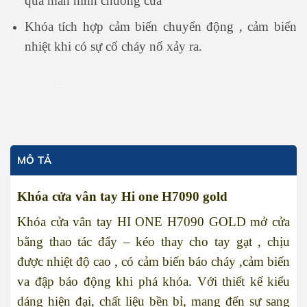
qua màn hình chuông cửa
Khóa tích hợp cảm biến chuyển động , cảm biến
nhiệt khi có sự cố cháy nổ xảy ra.
KHÓA CỬA VÂN TAY HI ONE H7090 GOLD số lượng
THÊM VÀO GIỎ HÀNG
MÔ TẢ
Khóa cửa vân tay Hi one H7090 gold
Khóa cửa vân tay HI ONE H7090 GOLD mở cửa
bằng thao tác đẩy – kéo thay cho tay gạt , chịu
được nhiệt độ cao , có cảm biến báo cháy ,cảm biến
va đập báo động khi phá khóa. Với thiết kế kiểu
dáng hiện đại, chất liệu bền bỉ, mang đến sự sang