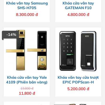
Khóa vân tay Samsung
Khóa cửa vân tay
SHS-H705
GATEMAN F10
8.300.000
đ
4.800.000
đ
-14%
Khóa cửa vân tay Yale
Khóa vân tay cửa trượt
4109 (Phiên bản vàng)
EPIC POPScan-H
13.800
đ
5.200.000
đ
Giá
Giá
11.800
đ
gốc
hiện
là:
tại
13.800 đ.
là:
11.800 đ.