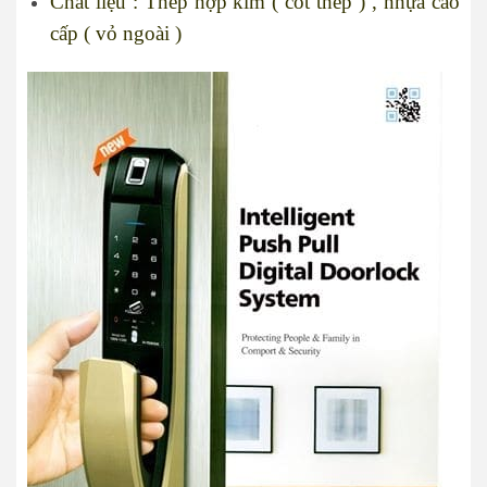
Chất liệu : Thép hợp kim ( cốt thép ) , nhựa cao
cấp ( vỏ ngoài )