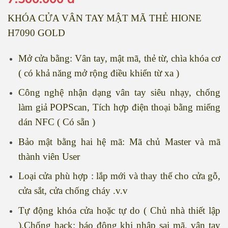
KHÓA CỬA VÂN TAY MẬT MÃ THẺ HIONE
H7090 GOLD
Mở cửa bằng: Vân tay, mật mã, thẻ từ, chìa khóa cơ
( có khả năng mở rộng điều khiển từ xa )
Công nghệ nhận dạng vân tay siêu nhạy, chống
làm giả POPScan, Tích hợp điện thoại bằng miếng
dán NFC ( Có sẵn )
Bảo mật bằng hai hệ mã: Mã chủ Master và mã
thành viên User
Loại cửa phù hợp : lắp mới và thay thế cho cửa gỗ,
cửa sắt, cửa chống cháy .v.v
Tự động khóa cửa hoặc tự do ( Chủ nhà thiết lập
),Chống hack: báo động khi nhập sai mã, vân tay