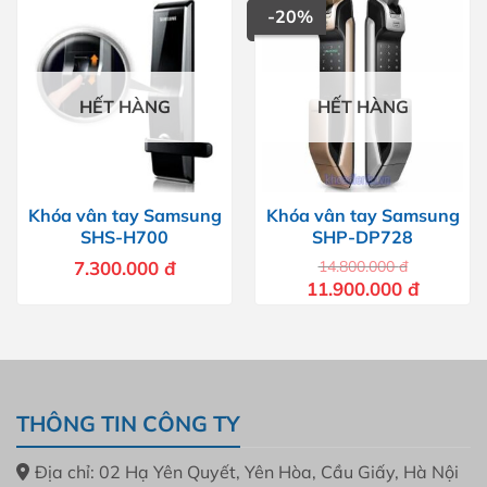
-20%
HẾT HÀNG
HẾT HÀNG
Khóa vân tay Samsung
Khóa vân tay Samsung
SHS-H700
SHP-DP728
7.300.000
đ
14.800.000
đ
Giá
Giá
11.900.000
đ
gốc
hiện
là:
tại
14.800.000 đ.
là:
11.900.00
THÔNG TIN CÔNG TY
Địa chỉ: 02 Hạ Yên Quyết, Yên Hòa, Cầu Giấy, Hà Nội