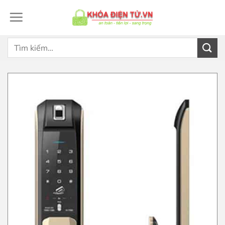
Bỏ
qua
nội
dung
Tìm
kiếm: