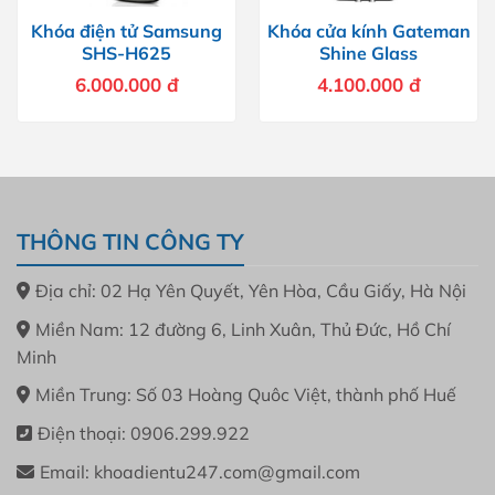
Khóa điện tử Samsung
Khóa cửa kính Gateman
SHS-H625
Shine Glass
6.000.000
đ
4.100.000
đ
THÔNG TIN CÔNG TY
Địa chỉ: 02 Hạ Yên Quyết, Yên Hòa, Cầu Giấy, Hà Nội
Miền Nam: 12 đường 6, Linh Xuân, Thủ Đức, Hồ Chí
Minh
Miền Trung: Số 03 Hoàng Quôc Việt, thành phố Huế
Điện thoại: 0906.299.922
Email: khoadientu247.com@gmail.com