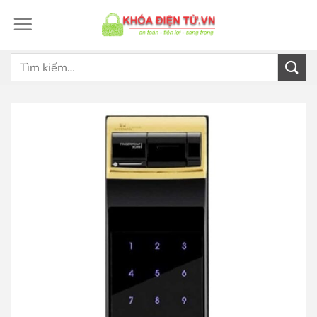
Bỏ
qua
nội
dung
Tìm
kiếm: