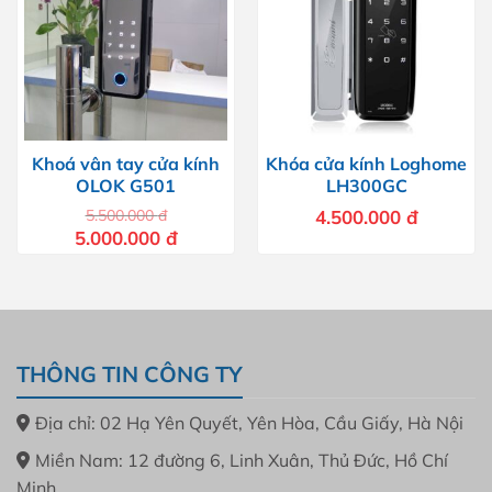
Khoá vân tay cửa kính
Khóa cửa kính Loghome
OLOK G501
LH300GC
5.500.000
đ
4.500.000
đ
Giá
Giá
5.000.000
đ
gốc
hiện
là:
tại
5.500.000 đ.
là:
5.000.000 đ.
THÔNG TIN CÔNG TY
Địa chỉ: 02 Hạ Yên Quyết, Yên Hòa, Cầu Giấy, Hà Nội
Miền Nam: 12 đường 6, Linh Xuân, Thủ Đức, Hồ Chí
Minh