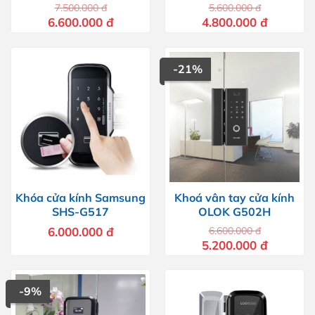
7.500.000
đ
5.600.000
đ
Giá
Giá
Giá
Giá
6.600.000
đ
4.800.000
đ
gốc
hiện
gốc
hiện
là:
tại
là:
tại
7.500.000 đ.
là:
5.600.000 đ.
là:
6.600.000 đ.
4.800.000 
-21%
Khóa cửa kính Samsung
Khoá vân tay cửa kính
SHS-G517
OLOK G502H
6.000.000
đ
6.600.000
đ
Giá
Giá
5.200.000
đ
gốc
hiện
là:
tại
6.600.000 đ.
là:
5.200.000 
-9%