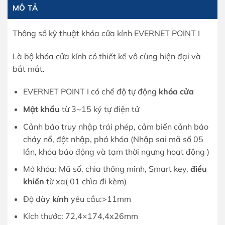
MÔ TẢ
Thông số kỹ thuật khóa cửa kính EVERNET POINT I
Là bộ khóa cửa kính có thiết kế vô cùng hiện đại và
bắt mắt.
EVERNET POINT I có chế độ tự động
khóa cửa
Mật khẩu
từ 3~15 ký tự điện tử
Cảnh báo truy nhập trái phép, cảm biến cảnh báo
cháy nổ, đột nhập, phá khóa (Nhập sai mã số 05
lần, khóa báo động và tạm thời ngưng hoạt động )
Mở khóa: Mã số, chìa thông minh, Smart key,
điều
khiển
từ xa( 01 chìa đi kèm)
Độ dày
kính
yêu cầu:>11mm
Kích thước: 72,4×174,4x26mm