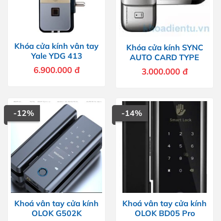
Khóa cửa kính vân tay
Khóa cửa kính SYNC
Yale YDG 413
AUTO CARD TYPE
6.900.000
đ
3.000.000
đ
-12%
-14%
Khoá vân tay cửa kính
Khoá vân tay cửa kính
OLOK G502K
OLOK BD05 Pro