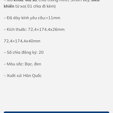
khiển
từ xa( 01 chìa đi kèm)
– Độ dày kính yêu cầu:>11mm
– Kích thước: 72,4×174,4x26mm
72,4×174,4x40mm
– Số chìa đăng ký: 20
– Màu sắc: Bạc, đen
– Xuất xứ: Hàn Quốc
Khóa cửa kính EVERNET POINT I số lượng
THÊM VÀO GIỎ HÀNG