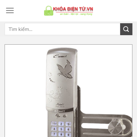
Bỏ
qua
nội
dung
Tìm
kiếm: