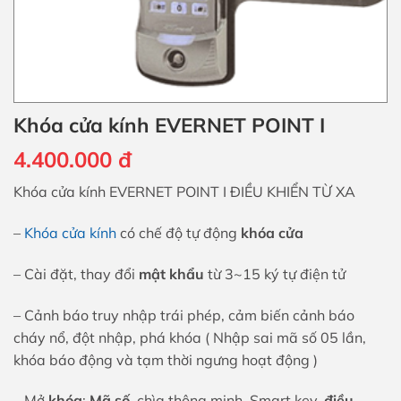
Khóa cửa kính EVERNET POINT I
4.400.000
đ
Khóa cửa kính EVERNET POINT I ĐIỀU KHIỂN TỪ XA
–
Khóa cửa kính
có chế độ tự động
khóa cửa
– Cài đặt, thay đổi
mật khẩu
từ 3~15 ký tự điện tử
– Cảnh báo truy nhập trái phép, cảm biến cảnh báo
cháy nổ, đột nhập, phá khóa ( Nhập sai mã số 05 lần,
khóa báo động và tạm thời ngưng hoạt động )
– Mở
khóa
:
Mã số
, chìa thông minh, Smart key,
điều