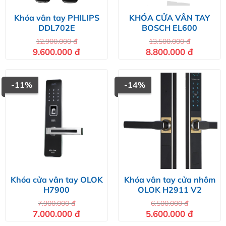
Khóa vân tay PHILIPS
KHÓA CỬA VÂN TAY
DDL702E
BOSCH EL600
12.900.000
đ
13.500.000
đ
Giá
Giá
Giá
Giá
9.600.000
đ
8.800.000
đ
gốc
hiện
gốc
hiện
là:
tại
là:
tại
12.900.000 đ.
là:
13.500.000 đ.
là:
9.600.000 đ.
8.800.000 
-11%
-14%
Khóa cửa vân tay OLOK
Khóa vân tay cửa nhôm
H7900
OLOK H2911 V2
7.900.000
đ
6.500.000
đ
Giá
Giá
Giá
Giá
7.000.000
đ
5.600.000
đ
gốc
hiện
gốc
hiện
là:
tại
là:
tại