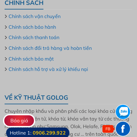
CHÍNH SÁCH
Chính sách vận chuyển
Chính sách bảo hành
Chính sách thanh toán
Chính sách đổi trả hàng và hoàn tiền
Chính sách bảo mật
Chính sách hỗ trợ và xử lý khiếu nại
VỀ KỸ THUẬT GOLOG
Chuyên nhập khẩu và phân phối các loại khóa cửa thông
minh, khóa điện tử, khóa từ, khóa vân tay từ các thương
Báo giá
hiệu nổi uy tín như Samsung, Olok, Helafe, Philips, Bosch
FB
Hotline 1:
0906.299.922
cho mọi gia đình, dự án, chung cư … trên toàn quốc