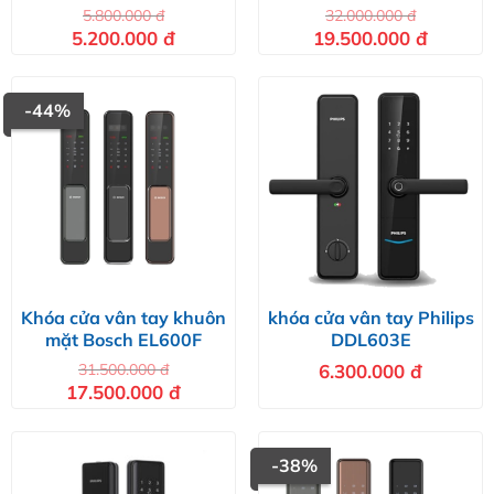
EL800VF
5.800.000
đ
32.000.000
đ
Giá
Giá
Giá
Giá
5.200.000
đ
19.500.000
đ
gốc
hiện
gốc
hiện
là:
tại
là:
tại
5.800.000 đ.
là:
32.000.000 đ.
là:
5.200.000 đ.
19.500.00
-44%
Khóa cửa vân tay khuôn
khóa cửa vân tay Philips
mặt Bosch EL600F
DDL603E
31.500.000
đ
6.300.000
đ
Giá
Giá
17.500.000
đ
gốc
hiện
là:
tại
31.500.000 đ.
là:
17.500.000 đ.
-38%