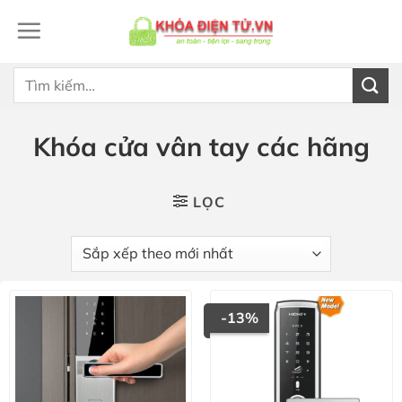
Bỏ
qua
nội
dung
Tìm
kiếm:
Khóa cửa vân tay các hãng
LỌC
-13%