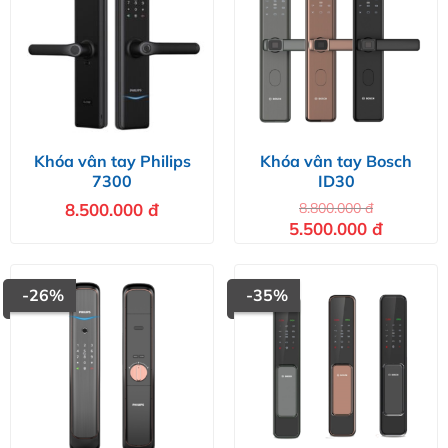
Khóa vân tay Philips
Khóa vân tay Bosch
7300
ID30
8.500.000
đ
8.800.000
đ
Giá
Giá
5.500.000
đ
gốc
hiện
là:
tại
8.800.000 đ.
là:
5.500.000 
-26%
-35%