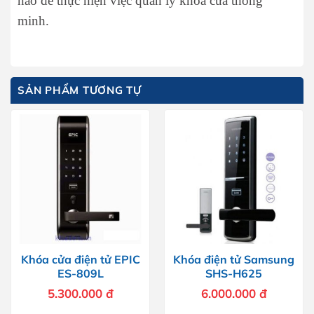
nào để thực hiện việc quản lý khóa cửa thông
minh.
SẢN PHẨM TƯƠNG TỰ
Khóa cửa điện tử EPIC
Khóa điện tử Samsung
ES-809L
SHS-H625
5.300.000
đ
6.000.000
đ