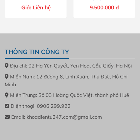
Giá:
Liên hệ
9.500.000
đ
THÔNG TIN CÔNG TY
Địa chỉ: 02 Hạ Yên Quyết, Yên Hòa, Cầu Giấy, Hà Nội
Miền Nam: 12 đường 6, Linh Xuân, Thủ Đức, Hồ Chí
Minh
Miền Trung: Số 03 Hoàng Quôc Việt, thành phố Huế
Điện thoại: 0906.299.922
Email: khoadientu247.com@gmail.com