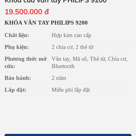
19.500.000
đ
KHÓA VÂN TAY PHILIPS 9200
Chất liệu:
Hợp kim cao cấp
Phụ kiện:
2 chìa cơ, 2 thẻ từ
Phương thức mở
Vân tay, Mã số, Thẻ từ, Chìa cơ,
cửa:
Bluetooth
Bảo hành:
2 năm
Lắp đặt:
Miễn phí lắp đặt
Khóa cửa vân tay PHILIPS 9200 số lượng
THÊM VÀO GIỎ HÀNG