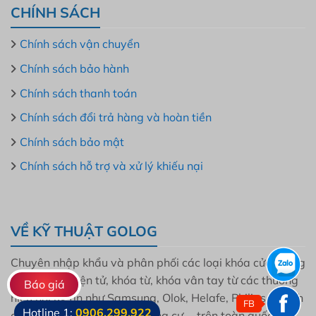
CHÍNH SÁCH
Chính sách vận chuyển
Chính sách bảo hành
Chính sách thanh toán
Chính sách đổi trả hàng và hoàn tiền
Chính sách bảo mật
Chính sách hỗ trợ và xử lý khiếu nại
VỀ KỸ THUẬT GOLOG
Chuyên nhập khẩu và phân phối các loại khóa cửa thông
minh, khóa điện tử, khóa từ, khóa vân tay từ các thương
Báo giá
hiệu nổi uy tín như Samsung, Olok, Helafe, Philips, Bosch
FB
Hotline 1:
0906.299.922
cho mọi gia đình, dự án, chung cư … trên toàn quốc