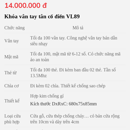
Giá
Giá
14.000.000
đ
gốc
hiện
Khóa vân tay tân cổ điển VL89
là:
tại
18.000.000 đ.
là:
Chức năng
Mô tả
14.000.000 đ.
Tối đa 100 vân tay. Công nghệ vân tay bán dẫn
Vân tay
siêu nhạy
Tối đa 100, mật mã từ 6-12 số. Có chức năng mã
Mật mã
ảo an toàn
Tối đa 100 thẻ. Đi kèm ban đầu 02 thẻ. Tần số
Thẻ từ
13.5Mhz
Chìa cơ
Đi kèm 02 chìa. Thiết kế chống sao chép
Hợp kim chống gỉ
Thiết kế
Kích thước DxRxC: 680x75x85mm
Loại cửa
Cửa gỗ, cửa thép chống cháy… có bản cửa rộng
phù hợp
trên 10cm và dày trên 4cm