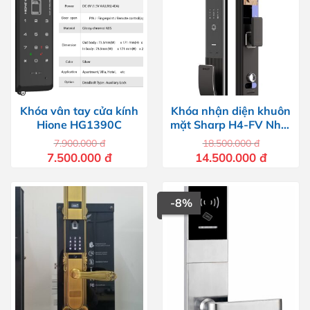
Khóa vân tay cửa kính
Khóa nhận diện khuôn
Hione HG1390C
mặt Sharp H4-FV Nhật
Bản
7.900.000
đ
18.500.000
đ
Giá
Giá
Giá
Giá
7.500.000
đ
14.500.000
đ
gốc
hiện
gốc
hiện
là:
tại
là:
tại
7.900.000 đ.
là:
18.500.000 đ.
là:
7.500.000 đ.
14.500.00
-8%