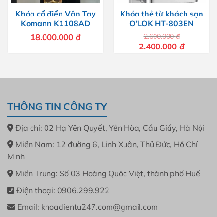
Khóa cổ điển Vân Tay
Khóa thẻ từ khách sạn
Komann K1108AD
O’LOK HT-803EN
18.000.000
đ
2.600.000
đ
Giá
Giá
2.400.000
đ
gốc
hiện
là:
tại
2.600.000 đ.
là:
2.400.000 
THÔNG TIN CÔNG TY
Địa chỉ: 02 Hạ Yên Quyết, Yên Hòa, Cầu Giấy, Hà Nội
Miền Nam: 12 đường 6, Linh Xuân, Thủ Đức, Hồ Chí
Minh
Miền Trung: Số 03 Hoàng Quôc Việt, thành phố Huế
Điện thoại: 0906.299.922
Email: khoadientu247.com@gmail.com