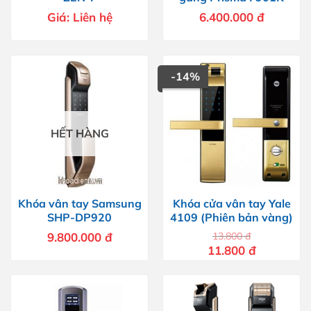
Giá:
Liên hệ
6.400.000
đ
-14%
HẾT HÀNG
Khóa vân tay Samsung
Khóa cửa vân tay Yale
SHP-DP920
4109 (Phiên bản vàng)
9.800.000
đ
13.800
đ
Giá
Giá
11.800
đ
gốc
hiện
là:
tại
13.800 đ.
là:
11.800 đ.