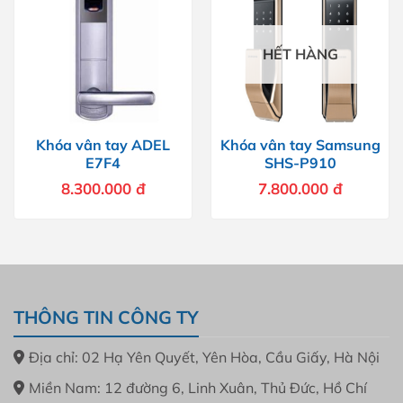
HẾT HÀNG
Khóa vân tay ADEL
Khóa vân tay Samsung
E7F4
SHS-P910
8.300.000
đ
7.800.000
đ
THÔNG TIN CÔNG TY
Địa chỉ: 02 Hạ Yên Quyết, Yên Hòa, Cầu Giấy, Hà Nội
Miền Nam: 12 đường 6, Linh Xuân, Thủ Đức, Hồ Chí