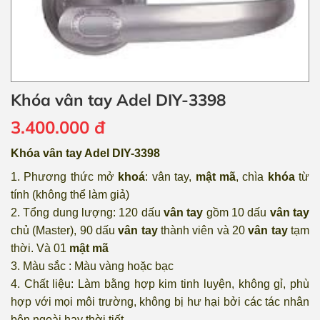
Khóa vân tay Adel DIY-3398
3.400.000
đ
Khóa vân tay Adel DIY-3398
1. Phương thức mở
khoá
:
vân tay
,
mật mã
, chìa
khóa
từ
tính (không thể làm giả)
2. Tổng dung lượng: 120 dấu
vân tay
gồm 10 dấu
vân tay
chủ (Master), 90 dấu
vân tay
thành viên và 20
vân tay
tạm
thời. Và 01
mật mã
3. Màu sắc : Màu vàng hoặc bạc
4. Chất liệu: Làm bằng hợp kim tinh luyện, không gỉ, phù
hợp với mọi môi trường, không bị hư hại bởi các tác nhân
bên ngoài hay thời tiết