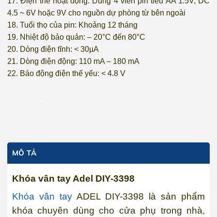
17. Điện thế hoạt động: Dùng 4 viên pin tiểu AA 1.5V, DC
4.5 ~ 6V hoặc 9V cho nguồn dự phòng từ bên ngoài
18. Tuổi thọ của pin: Khoảng 12 tháng
19. Nhiệt độ bảo quản: – 20°C đến 80°C
20. Dòng điện tĩnh: < 30µA
21. Dòng điện động: 110 mA – 180 mA
22. Báo động điện thế yếu: < 4.8 V
Khóa vân tay Adel DIY-3398 số lượng
THÊM VÀO GIỎ HÀNG
MÔ TẢ
Khóa vân tay Adel DIY-3398
Khóa vân tay
ADEL DIY-3398 là sản phẩm
khóa chuyên dùng cho cửa phụ trong nhà,