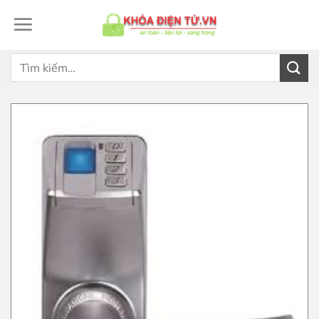
Bỏ
qua
nội
dung
Tìm
kiếm: