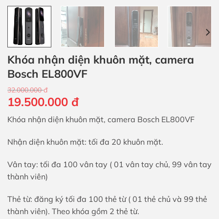
Khóa nhận diện khuôn mặt, camera
Bosch EL800VF
32.000.000
đ
Giá
Giá
19.500.000
đ
gốc
hiện
Khóa nhận diện khuôn mặt, camera Bosch EL800VF
là:
tại
32.000.000 đ.
là:
Nhận diện khuôn mặt: tối đa 20 khuôn mặt.
19.500.000 đ.
Vân tay: tối đa 100 vân tay ( 01 vân tay chủ, 99 vân tay
thành viên)
Thẻ từ: đăng ký tối đa 100 thẻ từ ( 01 thẻ chủ và 99 thẻ
thành viên). Theo khóa gồm 2 thẻ từ.