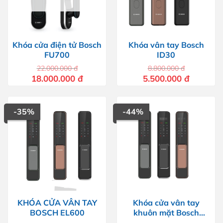
Khóa cửa điện tử Bosch
Khóa vân tay Bosch
FU700
ID30
22.000.000
đ
8.800.000
đ
Giá
Giá
Giá
Giá
18.000.000
đ
5.500.000
đ
gốc
hiện
gốc
hiện
là:
tại
là:
tại
22.000.000 đ.
là:
8.800.000 đ.
là:
18.000.000 đ.
5.500.000 
-35%
-44%
KHÓA CỬA VÂN TAY
Khóa cửa vân tay
BOSCH EL600
khuôn mặt Bosch
EL600F