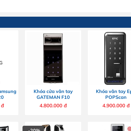
G
Samsung
Khóa cửa vân tay
Khóa vân tay E
20
GATEMAN F10
POPScan
0
đ
4.800.000
đ
4.900.000
đ
-20%