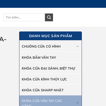
Tìm
GIỎ HÀNG
kiếm:
DANH MỤC SẢN PHẨM
A-
CHUÔNG CỬA CÓ HÌNH
KHÓA BẤM VÂN TAY
KHÓA CỬA ĐẠI SẢNH, BIỆT THỰ
KHÓA CỬA KÍNH THỦY LỰC
KHÓA CỬA SHARP NHẬT
KHÓA CỬA VÂN TAY CÁC