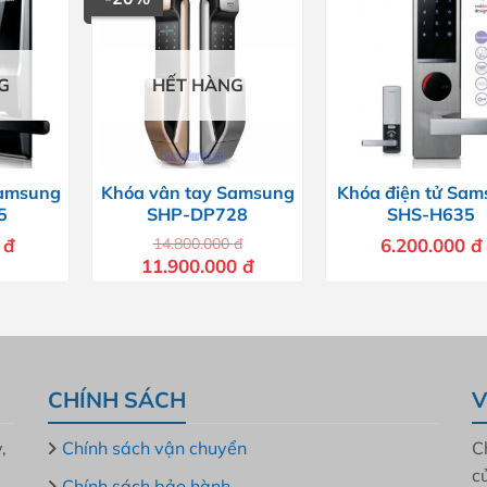
G
HẾT HÀNG
Samsung
Khóa vân tay Samsung
Khóa điện tử Sa
5
SHP-DP728
SHS-H635
0
đ
14.800.000
đ
6.200.000
đ
Giá
Giá
11.900.000
đ
gốc
hiện
là:
tại
14.800.000 đ.
là:
11.900.000 đ.
CHÍNH SÁCH
V
,
Chính sách vận chuyển
C
c
Chính sách bảo hành