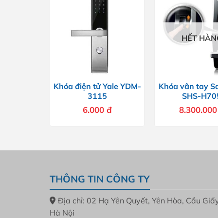
HẾT HÀN
Khóa điện tử Yale YDM-
Khóa vân tay 
3115
SHS-H70
6.000
đ
8.300.00
THÔNG TIN CÔNG TY
Địa chỉ: 02 Hạ Yên Quyết, Yên Hòa, Cầu Giấy
Hà Nội