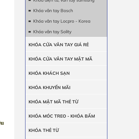
Khóa điện tử, vân tay samsung
Khóa vân tay Bosch
Khóa vân tay Locpro - Korea
Khóa vân tay Solity
KHÓA CỬA VÂN TAY GIÁ RẺ
KHÓA CỬA VÂN TAY MẬT MÃ
KHÓA KHÁCH SẠN
KHÓA KHUYẾN MÃI
KHÓA MẬT MÃ THẺ TỪ
KHÓA MÓC TREO - KHÓA BẤM
ệu
KHÓA THẺ TỪ