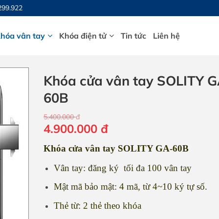
299.922
hóa vân tay
Khóa điện tử
Tin tức
Liên hệ
Khóa cửa vân tay SOLITY G
60B
5.400.000
đ
Giá
Giá
4.900.000
đ
gốc
hiện
Khóa cửa vân tay SOLITY GA-60B
là:
tại
5.400.000 đ.
là:
Vân tay: đăng ký tối đa 100 vân tay
4.900.000 đ.
Mật mã bảo mật: 4 mã, từ 4~10 ký tự số.
Thẻ từ: 2 thẻ theo khóa