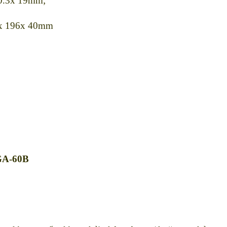
90.3x 19mm;
x 40mm
GA-60B