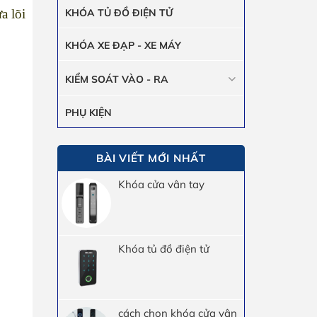
a lõi
KHÓA TỦ ĐỒ ĐIỆN TỬ
KHÓA XE ĐẠP - XE MÁY
KIỂM SOÁT VÀO - RA
PHỤ KIỆN
BÀI VIẾT MỚI NHẤT
Khóa cửa vân tay
Khóa tủ đồ điện tử
cách chọn khóa cửa vân