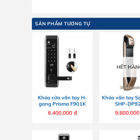
SẢN PHẨM TƯƠNG TỰ
HẾT HÀN
Khóa cửa vân tay H-
Khóa vân tay 
gang Prisma F901K
SHP-DP9
6.400.000
đ
9.800.00