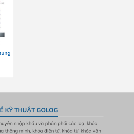
msung
Ề KỸ THUẬT GOLOG
huyên nhập khẩu và phân phối các loại khóa
ửa thông minh, khóa điện tử, khóa từ, khóa vân