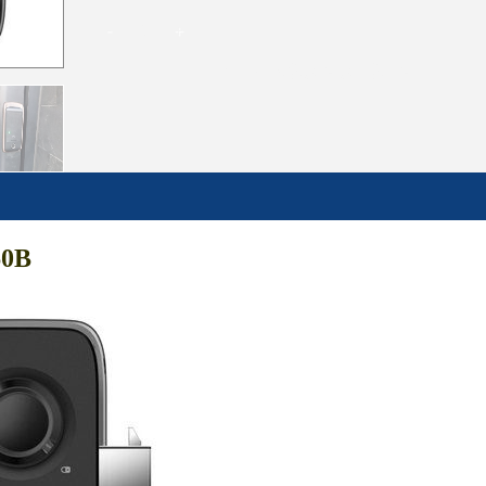
Khóa cửa vân tay SOLITY GA-60B số lượng
THÊM VÀO GIỎ HÀNG
60B