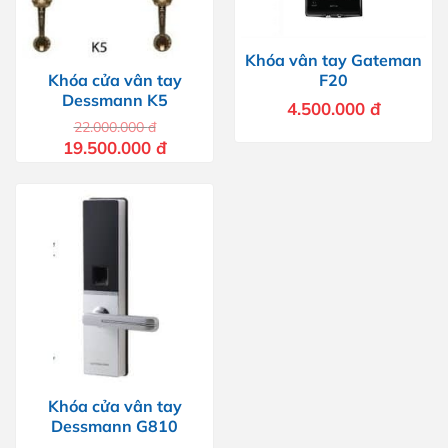
Khóa vân tay Gateman
F20
Khóa cửa vân tay
Dessmann K5
4.500.000
đ
22.000.000
đ
Giá
Giá
19.500.000
đ
gốc
hiện
là:
tại
22.000.000 đ.
là:
19.500.000 đ.
Khóa cửa vân tay
Dessmann G810