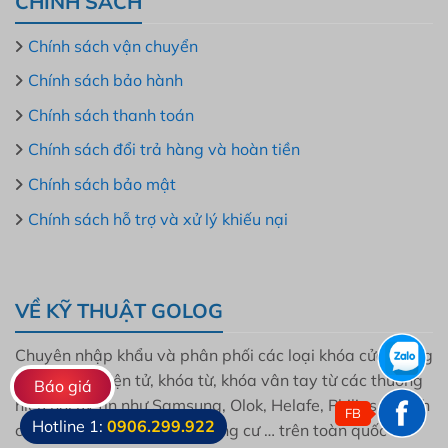
CHÍNH SÁCH
Chính sách vận chuyển
Chính sách bảo hành
Chính sách thanh toán
Chính sách đổi trả hàng và hoàn tiền
Chính sách bảo mật
Chính sách hỗ trợ và xử lý khiếu nại
VỀ KỸ THUẬT GOLOG
Chuyên nhập khẩu và phân phối các loại khóa cửa thông
minh, khóa điện tử, khóa từ, khóa vân tay từ các thương
Báo giá
hiệu nổi uy tín như Samsung, Olok, Helafe, Philips, Bosch
FB
Hotline 1:
0906.299.922
cho mọi gia đình, dự án, chung cư … trên toàn quốc